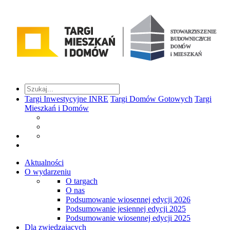
Targi Inwestycyjne INRE
Targi Domów Gotowych
Targi
Mieszkań i Domów
Aktualności
O wydarzeniu
O targach
O nas
Podsumowanie wiosennej edycji 2026
Podsumowanie jesiennej edycji 2025
Podsumowanie wiosennej edycji 2025
Dla zwiedzających