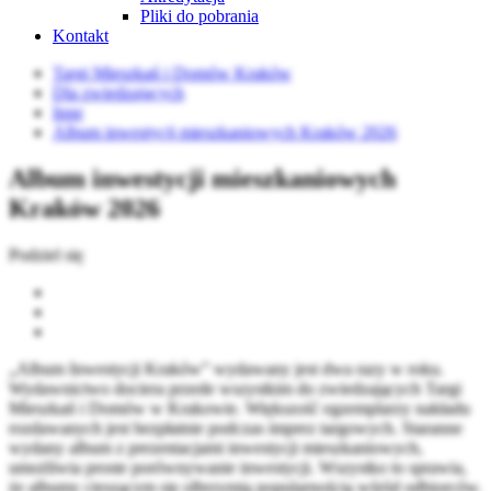
Pliki do pobrania
Kontakt
Targi Mieszkań i Domów Kraków
Dla zwiedzających
Inne
Album inwestycji mieszkaniowych Kraków 2026
Album inwestycji mieszkaniowych
Kraków 2026
Podziel się
„Album Inwestycji Kraków” wydawany jest dwa razy w roku.
Wydawnictwo dociera przede wszystkim do zwiedzających Targi
Mieszkań i Domów w Krakowie. Większość egzemplarzy nakładu
rozdawanych jest bezpłatnie podczas imprez targowych. Staranne
wydany album z prezentacjami inwestycji mieszkaniowych,
umożliwia proste porównywanie inwestycji. Wszystko to sprawia,
że albumy cieszącym się olbrzymią popularnością wśród odbiorców.