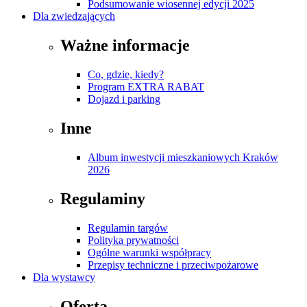
Podsumowanie wiosennej edycji 2025
Dla zwiedzających
Ważne informacje
Co, gdzie, kiedy?
Program EXTRA RABAT
Dojazd i parking
Inne
Album inwestycji mieszkaniowych Kraków
2026
Regulaminy
Regulamin targów
Polityka prywatności
Ogólne warunki współpracy
Przepisy techniczne i przeciwpożarowe
Dla wystawcy
Oferta