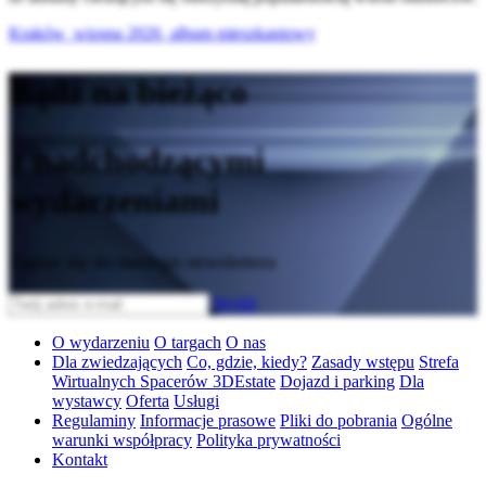
Kraków_wiosna 2026_album mieszkaniowy
Bądź na bieżąco
z nadchodzącymi
wydarzeniami
Zapisz się do naszego newslettera
Wyślij
O wydarzeniu
O targach
O nas
Dla zwiedzających
Co, gdzie, kiedy?
Zasady wstępu
Strefa
Wirtualnych Spacerów 3DEstate
Dojazd i parking
Dla
wystawcy
Oferta
Usługi
Regulaminy
Informacje prasowe
Pliki do pobrania
Ogólne
warunki współpracy
Polityka prywatności
Kontakt