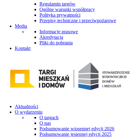
Regulamin targów
Ogólne warunki współpracy
Polityka prywatności
Przepisy techniczne i przeciwpożarowe
Media
Informacje prasowe
Akredytacja
Pliki do pobrania
Kontakt
Aktualności
O wydarzeniu
O targach
O nas
Podsumowanie wiosennej edycji 2026
Podsumowanie jesiennej edycji 2025