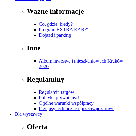
Ważne informacje
Co, gdzie, kiedy?
Program EXTRA RABAT
Dojazd i parking
Inne
Album inwestycji mieszkaniowych Kraków
2026
Regulaminy
Regulamin targów
Polityka prywatności
Ogólne warunki współpracy
Przepisy techniczne i przeciwpożarowe
Dla wystawcy
Oferta