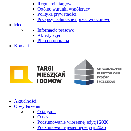
Regulamin targów
Ogólne warunki współpracy
Polityka prywatności
Przepisy techniczne i przeciwpożarowe
Media
Informacje prasowe
Akredytacja
Pliki do pobrania
Kontakt
Aktualności
O wydarzeniu
O targach
O nas
Podsumowanie wiosennej edycji 2026
Podsumowanie jesiennej edycji 2025