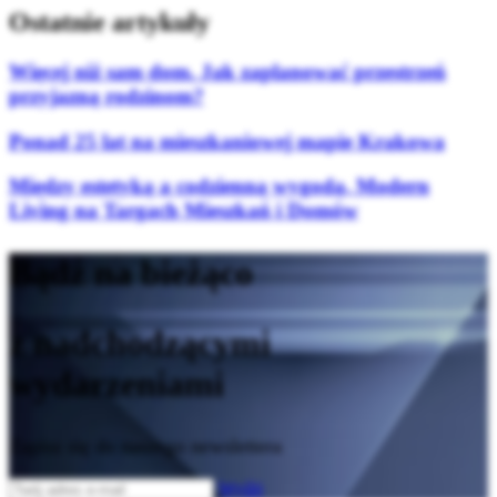
Ostatnie artykuły
Więcej niż sam dom. Jak zaplanować przestrzeń
przyjazną rodzinom?
Ponad 25 lat na mieszkaniowej mapie Krakowa
Między estetyką a codzienną wygodą. Modern
Living na Targach Mieszkań i Domów
Bądź na bieżąco
z nadchodzącymi
wydarzeniami
Zapisz się do naszego newslettera
Wyślij