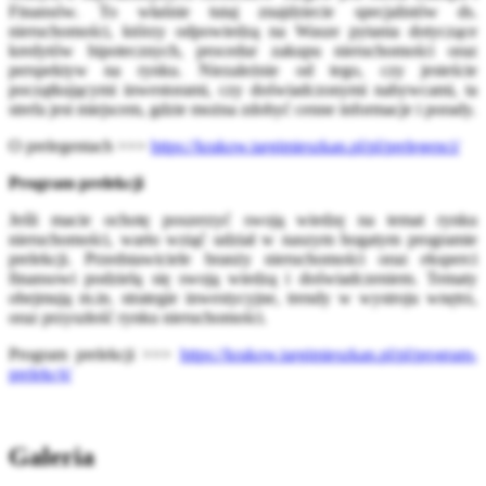
Finansów. To właśnie tutaj znajdziecie specjalistów ds.
nieruchomości, którzy odpowiedzą na Wasze pytania dotyczące
kredytów hipotecznych, procedur zakupu nieruchomości oraz
perspektyw na rynku. Niezależnie od tego, czy jesteście
początkującymi inwestorami, czy doświadczonymi nabywcami, ta
strefa jest miejscem, gdzie można zdobyć cenne informacje i porady.
O prelegentach >>>
https://krakow.targimieszkan.pl/pl/prelegenci/
Program prelekcji
Jeśli macie ochotę poszerzyć swoją wiedzę na temat rynku
nieruchomości, warto wziąć udział w naszym bogatym programie
prelekcji. Przedstawiciele branży nieruchomości oraz eksperci
finansowi podzielą się swoją wiedzą i doświadczeniem. Tematy
obejmują m.in. strategie inwestycyjne, trendy w wystroju wnętrz,
oraz przyszłość rynku nieruchomości.
Program prelekcji >>>
https://krakow.targimieszkan.pl/pl/program-
prelekcji/
Galeria