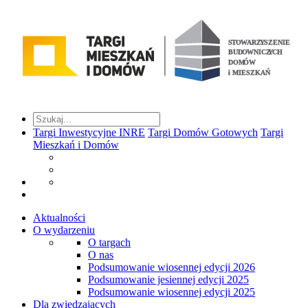
Targi Inwestycyjne INRE
Targi Domów Gotowych
Targi
Mieszkań i Domów
Aktualności
O wydarzeniu
O targach
O nas
Podsumowanie wiosennej edycji 2026
Podsumowanie jesiennej edycji 2025
Podsumowanie wiosennej edycji 2025
Dla zwiedzających