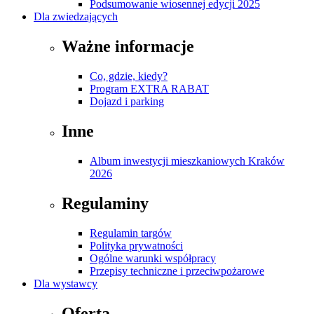
Podsumowanie wiosennej edycji 2025
Dla zwiedzających
Ważne informacje
Co, gdzie, kiedy?
Program EXTRA RABAT
Dojazd i parking
Inne
Album inwestycji mieszkaniowych Kraków
2026
Regulaminy
Regulamin targów
Polityka prywatności
Ogólne warunki współpracy
Przepisy techniczne i przeciwpożarowe
Dla wystawcy
Oferta