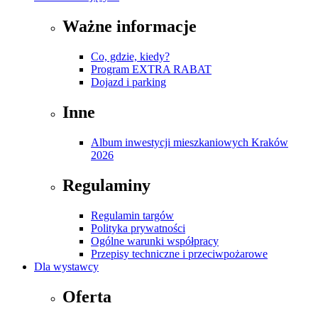
Ważne informacje
Co, gdzie, kiedy?
Program EXTRA RABAT
Dojazd i parking
Inne
Album inwestycji mieszkaniowych Kraków
2026
Regulaminy
Regulamin targów
Polityka prywatności
Ogólne warunki współpracy
Przepisy techniczne i przeciwpożarowe
Dla wystawcy
Oferta