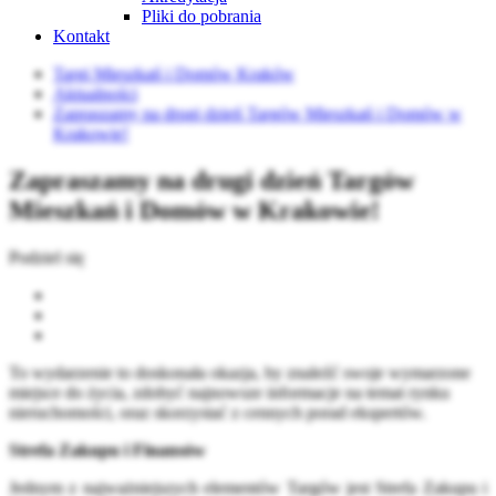
Pliki do pobrania
Kontakt
Targi Mieszkań i Domów Kraków
Aktualności
Zapraszamy na drugi dzień Targów Mieszkań i Domów w
Krakowie!
Zapraszamy na drugi dzień Targów
Mieszkań i Domów w Krakowie!
Podziel się
To wydarzenie to doskonała okazja, by znaleźć swoje wymarzone
miejsce do życia, zdobyć najnowsze informacje na temat rynku
nieruchomości, oraz skorzystać z cennych porad ekspertów.
Strefa Zakupu i Finansów
Jednym z najważniejszych elementów Targów jest Strefa Zakupu i