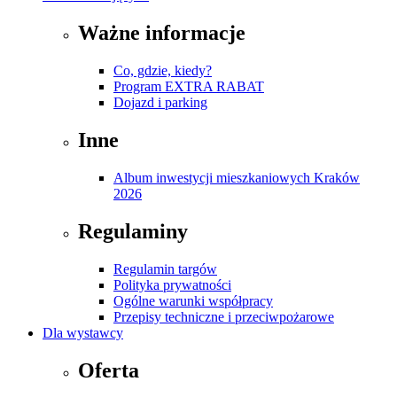
Ważne informacje
Co, gdzie, kiedy?
Program EXTRA RABAT
Dojazd i parking
Inne
Album inwestycji mieszkaniowych Kraków
2026
Regulaminy
Regulamin targów
Polityka prywatności
Ogólne warunki współpracy
Przepisy techniczne i przeciwpożarowe
Dla wystawcy
Oferta