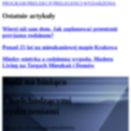
PROGRAM PRELEKCJI
PRELEGENCI WYDARZENIA
Ostatnie artykuły
Więcej niż sam dom. Jak zaplanować przestrzeń
przyjazną rodzinom?
Ponad 25 lat na mieszkaniowej mapie Krakowa
Między estetyką a codzienną wygodą. Modern
Living na Targach Mieszkań i Domów
Bądź na bieżąco
z nadchodzącymi
wydarzeniami
Zapisz się do naszego newslettera