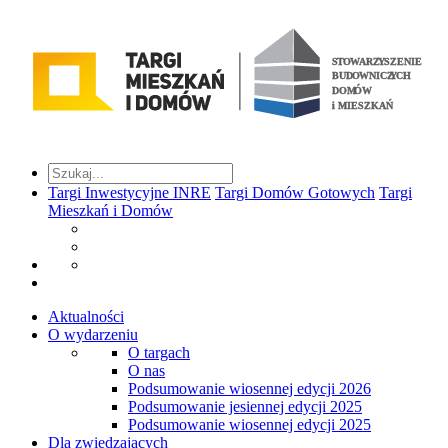
Targi Inwestycyjne INRE
Targi Domów Gotowych
Targi
Mieszkań i Domów
Aktualności
O wydarzeniu
O targach
O nas
Podsumowanie wiosennej edycji 2026
Podsumowanie jesiennej edycji 2025
Podsumowanie wiosennej edycji 2025
Dla zwiedzających