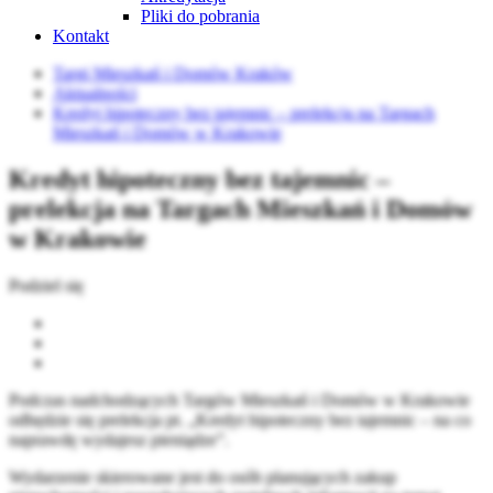
Pliki do pobrania
Kontakt
Targi Mieszkań i Domów Kraków
Aktualności
Kredyt hipoteczny bez tajemnic – prelekcja na Targach
Mieszkań i Domów w Krakowie
Kredyt hipoteczny bez tajemnic –
prelekcja na Targach Mieszkań i Domów
w Krakowie
Podziel się
Podczas nadchodzących Targów Mieszkań i Domów w Krakowie
odbędzie się prelekcja pt. „Kredyt hipoteczny bez tajemnic – na co
naprawdę wydajesz pieniądze”.
Wydarzenie skierowane jest do osób planujących zakup