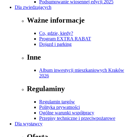
Podsumowanie wiosennej edycji 2025
Dla zwiedzających
Ważne informacje
Co, gdzie, kiedy?
Program EXTRA RABAT
Dojazd i parking
Inne
Album inwestycji mieszkaniowych Kraków
2026
Regulaminy
Regulamin targów
Polityka prywatności
Ogólne warunki współpracy
Przepisy techniczne i przeciwpożarowe
Dla wystawcy
Oferta