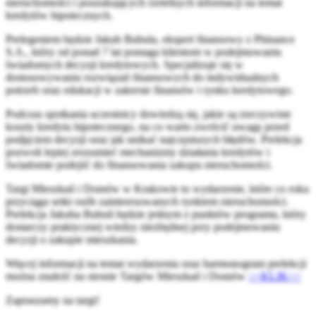
nieruchomości i poszukujących rzetelnych informacji na temat
kredytów hipotecznych.
Prelegentem będzie Jakub Bubula, ekspert finansowy z Phinance
S.A., który od ponad 7 lat pomaga klientom w podejmowaniu
świadomych decyzji kredytowych. Specjalizuje się w
dostosowywaniu rozwiązań finansowych do indywidualnych
potrzeb oraz edukacji w zakresie finansów i rynku kredytowego.
Podczas spotkania uczestnicy dowiedzą się, jakie są rzeczywiste
koszty kredytu hipotecznego, na co warto zwrócić uwagę przed
podjęciem decyzji oraz jak unikać najczęstszych błędów. Prelekcja
pozwoli lepiej zrozumieć mechanizmy działania kredytów i
świadomie podejść do finansowania zakupu nieruchomości.
Targi Mieszkań i Domów w Krakowie to wydarzenie, które co roku
przyciąga setki osób zainteresowanych rynkiem nieruchomości.
Prelekcja Jakuba Bubuli będzie jednym z punktów programu, który
dostarczy praktycznej wiedzy niezbędnej przy podejmowaniu
decyzji o zakupie mieszkania.
Więcej informacji na temat wydarzenia oraz harmonogram prelekcji
można znaleźć na stronie Targów Mieszkań i Domów
>>KLIK>>
Zapraszamy na targi!