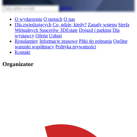
Wyślij
O wydarzeniu
O targach
O nas
Dla zwiedzających
Co, gdzie, kiedy?
Zasady wstępu
Strefa
Wirtualnych Spacerów 3DEstate
Dojazd i parking
Dla
wystawcy
Oferta
Usługi
Regulaminy
Informacje prasowe
Pliki do pobrania
Ogólne
warunki współpracy
Polityka prywatności
Kontakt
Organizator