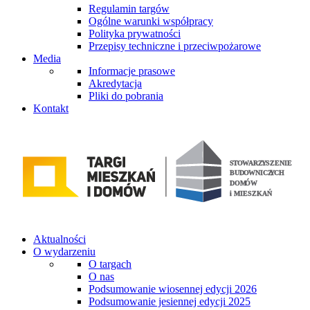
Regulamin targów
Ogólne warunki współpracy
Polityka prywatności
Przepisy techniczne i przeciwpożarowe
Media
Informacje prasowe
Akredytacja
Pliki do pobrania
Kontakt
Aktualności
O wydarzeniu
O targach
O nas
Podsumowanie wiosennej edycji 2026
Podsumowanie jesiennej edycji 2025