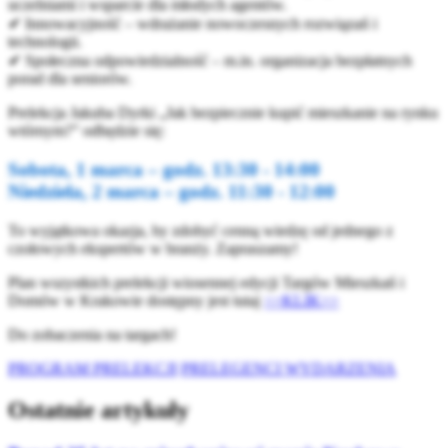
uczelniami i wsparcie dla młodych agentów.
✔ Innowacyjność – wdrażanie nowoczesnych rozwiązań i
technologii.
✔ Społeczna odpowiedzialność – m.in. organizacja bezpłatnych
porad dla seniorów.
Prelekcja Jakuba Dyrki „Jak bezpiecznie kupić mieszkanie na rynku
wtórnym?” odbędzie się:
Sobota, 1 marca – godz. 13:30 - 14:00
Niedziela, 2 marca – godz. 11:30 - 12:00
To wyjątkowa okazja, by zdobyć cenną wiedzę od jednego z
czołowych ekspertów w branży. Zapraszamy!
Plan wszystkich prelekcji wiosennej edycji Targów Mieszkań i
Domów w Krakowie dostępny jest tutaj
>>KLIK>>
Do zobaczenia na targach!
PROGRAM PRELEKCJI
PRELEGENCI WYDARZENIA
Ostatnie artykuły