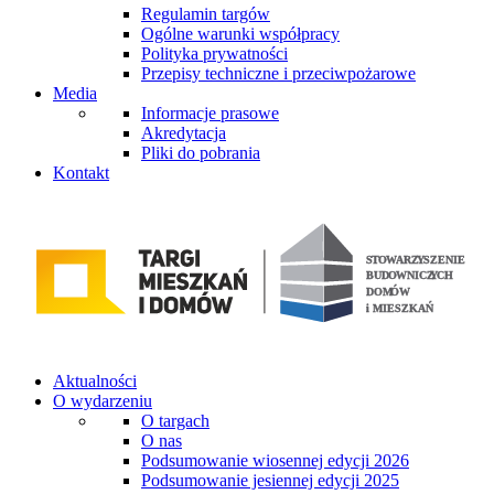
Regulamin targów
Ogólne warunki współpracy
Polityka prywatności
Przepisy techniczne i przeciwpożarowe
Media
Informacje prasowe
Akredytacja
Pliki do pobrania
Kontakt
Aktualności
O wydarzeniu
O targach
O nas
Podsumowanie wiosennej edycji 2026
Podsumowanie jesiennej edycji 2025