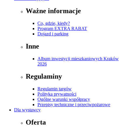
Ważne informacje
Co, gdzie, kiedy?
Program EXTRA RABAT
Dojazd i parking
Inne
Album inwestycji mieszkaniowych Kraków
2026
Regulaminy
Regulamin targów
Polityka prywatności
Ogólne warunki współpracy
Przepisy techniczne i przeciwpożarowe
Dla wystawcy
Oferta