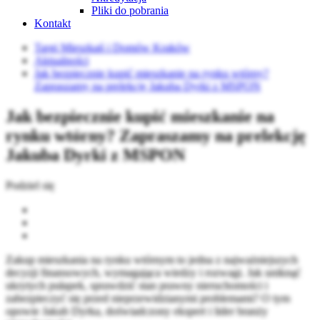
Pliki do pobrania
Kontakt
Targi Mieszkań i Domów Kraków
Aktualności
Jak bezpiecznie kupić mieszkanie na rynku wtórny?
Zapraszamy na prelekcję Jakuba Dyrki z MSPON
Jak bezpiecznie kupić mieszkanie na
rynku wtórny? Zapraszamy na prelekcję
Jakuba Dyrki z MSPON
Podziel się
Zakup mieszkania na rynku wtórnym to jedna z najważniejszych
decyzji finansowych, wymagająca wiedzy i rozwagi. Jak uniknąć
ukrytych pułapek, sprawdzić stan prawny nieruchomości i
zabezpieczyć się przed nieprzewidzianymi problemami? O tym
opowie Jakub Dyrka, doświadczony ekspert i lider branży