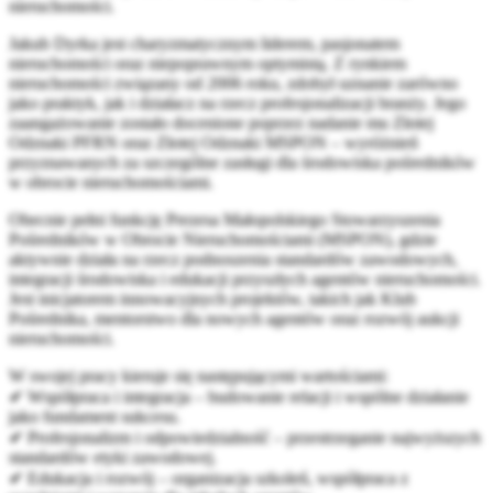
nieruchomości.
Jakub Dyrka jest charyzmatycznym liderem, pasjonatem
nieruchomości oraz niepoprawnym optymistą. Z rynkiem
nieruchomości związany od 2006 roku, zdobył uznanie zarówno
jako praktyk, jak i działacz na rzecz profesjonalizacji branży. Jego
zaangażowanie zostało docenione poprzez nadanie mu Złotej
Odznaki PFRN oraz Złotej Odznaki MSPON – wyróżnień
przyznawanych za szczególne zasługi dla środowiska pośredników
w obrocie nieruchomościami.
Obecnie pełni funkcję Prezesa Małopolskiego Stowarzyszenia
Pośredników w Obrocie Nieruchomościami (MSPON), gdzie
aktywnie działa na rzecz podnoszenia standardów zawodowych,
integracji środowiska i edukacji przyszłych agentów nieruchomości.
Jest inicjatorem innowacyjnych projektów, takich jak Klub
Pośrednika, mentorstwo dla nowych agentów oraz rozwój aukcji
nieruchomości.
W swojej pracy kieruje się następującymi wartościami:
✔ Współpraca i integracja – budowanie relacji i wspólne działanie
jako fundament sukcesu.
✔ Profesjonalizm i odpowiedzialność – przestrzeganie najwyższych
standardów etyki zawodowej.
✔ Edukacja i rozwój – organizacja szkoleń, współpraca z