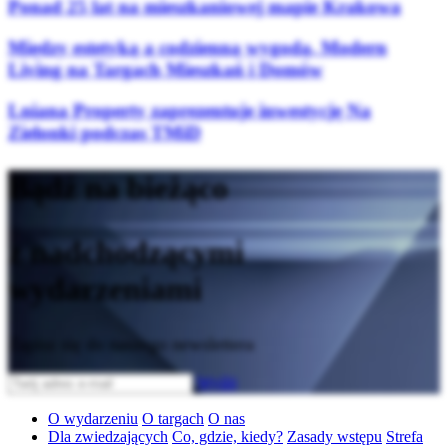
Ponad 25 lat na mieszkaniowej mapie Krakowa
Między estetyką a codzienną wygodą. Modern
Living na Targach Mieszkań i Domów
Lniana Property zaprezentuje inwestycję Na
Zielonki podczas TMiD
Bądź na bieżąco
z nadchodzącymi
wydarzeniami
Zapisz się do naszego newslettera
Wyślij
O wydarzeniu
O targach
O nas
Dla zwiedzających
Co, gdzie, kiedy?
Zasady wstępu
Strefa