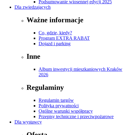
Podsumowanie wiosennej edycji 2025
Dla zwiedzających
Ważne informacje
Co, gdzie, kiedy?
Program EXTRA RABAT
Dojazd i parking
Inne
Album inwestycji mieszkaniowych Kraków
2026
Regulaminy
Regulamin targów
Polityka prywatności
Ogólne warunki współpracy
Przepisy techniczne i przeciwpożarowe
Dla wystawcy
Oferta