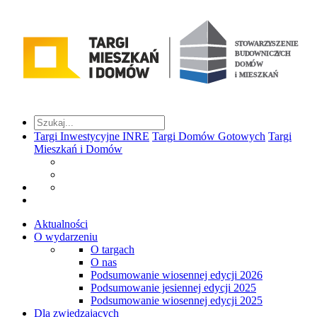
Targi Inwestycyjne INRE
Targi Domów Gotowych
Targi
Mieszkań i Domów
Aktualności
O wydarzeniu
O targach
O nas
Podsumowanie wiosennej edycji 2026
Podsumowanie jesiennej edycji 2025
Podsumowanie wiosennej edycji 2025
Dla zwiedzających