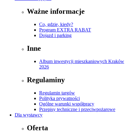
Ważne informacje
Co, gdzie, kiedy?
Program EXTRA RABAT
Dojazd i parking
Inne
Album inwestycji mieszkaniowych Kraków
2026
Regulaminy
Regulamin targów
Polityka prywatności
Ogólne warunki współpracy
Przepisy techniczne i przeciwpożarowe
Dla wystawcy
Oferta