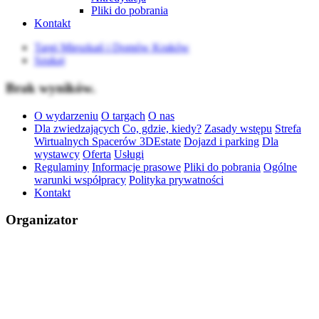
Pliki do pobrania
Kontakt
Targi Mieszkań i Domów Kraków
Szukaj
Brak wyników.
O wydarzeniu
O targach
O nas
Dla zwiedzających
Co, gdzie, kiedy?
Zasady wstępu
Strefa
Wirtualnych Spacerów 3DEstate
Dojazd i parking
Dla
wystawcy
Oferta
Usługi
Regulaminy
Informacje prasowe
Pliki do pobrania
Ogólne
warunki współpracy
Polityka prywatności
Kontakt
Organizator