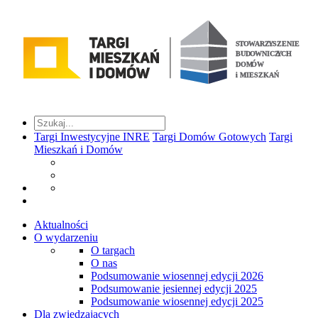
Targi Inwestycyjne INRE
Targi Domów Gotowych
Targi
Mieszkań i Domów
Aktualności
O wydarzeniu
O targach
O nas
Podsumowanie wiosennej edycji 2026
Podsumowanie jesiennej edycji 2025
Podsumowanie wiosennej edycji 2025
Dla zwiedzających