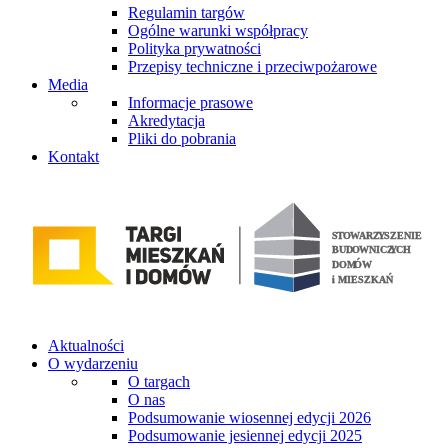
Regulamin targów
Ogólne warunki współpracy
Polityka prywatności
Przepisy techniczne i przeciwpożarowe
Media
Informacje prasowe
Akredytacja
Pliki do pobrania
Kontakt
Aktualności
O wydarzeniu
O targach
O nas
Podsumowanie wiosennej edycji 2026
Podsumowanie jesiennej edycji 2025