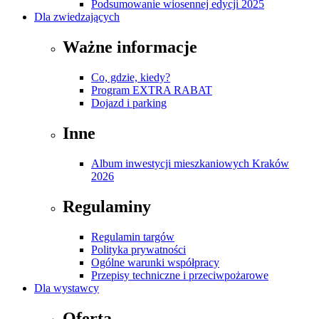
Podsumowanie wiosennej edycji 2025
Dla zwiedzających
Ważne informacje
Co, gdzie, kiedy?
Program EXTRA RABAT
Dojazd i parking
Inne
Album inwestycji mieszkaniowych Kraków
2026
Regulaminy
Regulamin targów
Polityka prywatności
Ogólne warunki współpracy
Przepisy techniczne i przeciwpożarowe
Dla wystawcy
Oferta