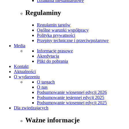
Działania niestandardowe
Regulaminy
Regulamin targów
Ogólne warunki współpracy
Polityka prywatności
Przepisy techniczne i przeciwpożarowe
Media
Informacje prasowe
Akredytacja
Pliki do pobrania
Kontakt
Aktualności
O wydarzeniu
O targach
O nas
Podsumowanie wiosennej edycji 2026
Podsumowanie jesiennej edycji 2025
Podsumowanie wiosennej edycji 2025
Dla zwiedzających
Ważne informacje