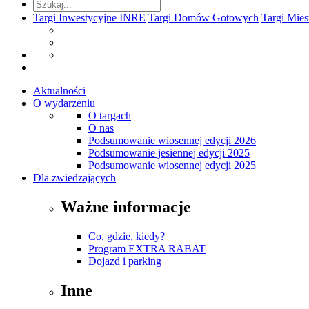
Targi Inwestycyjne INRE
Targi Domów Gotowych
Targi Mie
Aktualności
O wydarzeniu
O targach
O nas
Podsumowanie wiosennej edycji 2026
Podsumowanie jesiennej edycji 2025
Podsumowanie wiosennej edycji 2025
Dla zwiedzających
Ważne informacje
Co, gdzie, kiedy?
Program EXTRA RABAT
Dojazd i parking
Inne