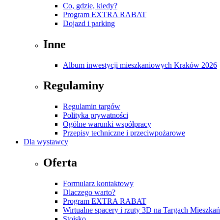
Co, gdzie, kiedy?
Program EXTRA RABAT
Dojazd i parking
Inne
Album inwestycji mieszkaniowych Kraków 2026
Regulaminy
Regulamin targów
Polityka prywatności
Ogólne warunki współpracy
Przepisy techniczne i przeciwpożarowe
Dla wystawcy
Oferta
Formularz kontaktowy
Dlaczego warto?
Program EXTRA RABAT
Wirtualne spacery i rzuty 3D na Targach Mieszk
Stoisko