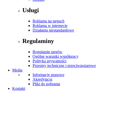
Usługi
Reklama na targach
Reklama w internecie
Działania niestandardowe
Regulaminy
Regulamin targów
Ogólne warunki współpracy
Polityka prywatności
Przepisy techniczne i przeciwpożarowe
Media
Informacje prasowe
Akredytacja
Pliki do pobrania
Kontakt