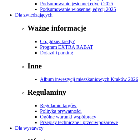
Podsumowanie jesiennej edycji 2025
Podsumowanie wiosennej edycji 2025
Dla zwiedzających
Ważne informacje
Co, gdzie, kiedy?
Program EXTRA RABAT
Dojazd i parking
Inne
Album inwestycji mieszkaniowych Kraków 2026
Regulaminy
Regulamin targów
Polityka prywatności
Ogólne warunki współpracy
Przepisy techniczne i przeciwpożarowe
Dla wystawcy