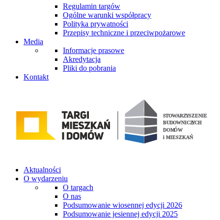
Regulamin targów
Ogólne warunki współpracy
Polityka prywatności
Przepisy techniczne i przeciwpożarowe
Media
Informacje prasowe
Akredytacja
Pliki do pobrania
Kontakt
Aktualności
O wydarzeniu
O targach
O nas
Podsumowanie wiosennej edycji 2026
Podsumowanie jesiennej edycji 2025