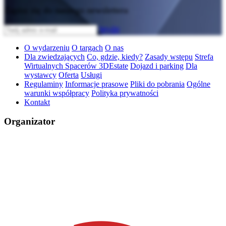
Zapisz się do naszego newslettera
Wyślij
O wydarzeniu
O targach
O nas
Dla zwiedzających
Co, gdzie, kiedy?
Zasady wstępu
Strefa
Wirtualnych Spacerów 3DEstate
Dojazd i parking
Dla
wystawcy
Oferta
Usługi
Regulaminy
Informacje prasowe
Pliki do pobrania
Ogólne
warunki współpracy
Polityka prywatności
Kontakt
Organizator