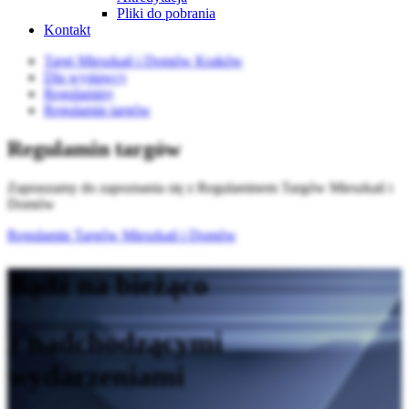
Pliki do pobrania
Kontakt
Targi Mieszkań i Domów Kraków
Dla wystawcy
Regulaminy
Regulamin targów
Regulamin targów
Zapraszamy do zapoznania się z Regulaminem Targów Mieszkań i
Domów
Regulamin Targów Mieszkań i Domów
Bądź na bieżąco
z nadchodzącymi
wydarzeniami