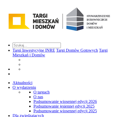
Targi Inwestycyjne INRE
Targi Domów Gotowych
Targi
Mieszkań i Domów
Aktualności
O wydarzeniu
O targach
O nas
Podsumowanie wiosennej edycji 2026
Podsumowanie jesiennej edycji 2025
Podsumowanie wiosennej edycji 2025
Dla zwiedzających