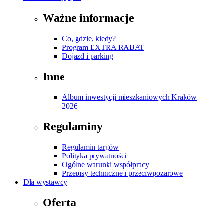
Ważne informacje
Co, gdzie, kiedy?
Program EXTRA RABAT
Dojazd i parking
Inne
Album inwestycji mieszkaniowych Kraków
2026
Regulaminy
Regulamin targów
Polityka prywatności
Ogólne warunki współpracy
Przepisy techniczne i przeciwpożarowe
Dla wystawcy
Oferta