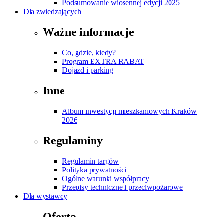
Podsumowanie wiosennej edycji 2025
Dla zwiedzających
Ważne informacje
Co, gdzie, kiedy?
Program EXTRA RABAT
Dojazd i parking
Inne
Album inwestycji mieszkaniowych Kraków
2026
Regulaminy
Regulamin targów
Polityka prywatności
Ogólne warunki współpracy
Przepisy techniczne i przeciwpożarowe
Dla wystawcy
Oferta