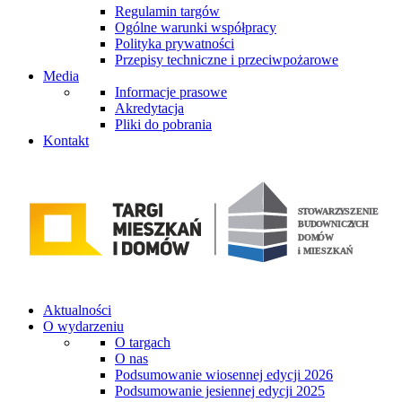
Regulamin targów
Ogólne warunki współpracy
Polityka prywatności
Przepisy techniczne i przeciwpożarowe
Media
Informacje prasowe
Akredytacja
Pliki do pobrania
Kontakt
Aktualności
O wydarzeniu
O targach
O nas
Podsumowanie wiosennej edycji 2026
Podsumowanie jesiennej edycji 2025