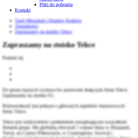
Pliki do pobrania
Kontakt
Targi Mieszkań i Domów Kraków
Aktualności
Zapraszamy na stoisko Tekce
Zapraszamy na stoisko Tekce
Podziel się
Do grona naszych wystawców ponownie dołączyła firma Tekce.
Zapraszamy na stoisko F2.
Różnorodność jest jednym z głównych aspektów biznesowych
firmy Tekce.
Tekce jest właścicielem i podmiotem zarządzającym wszystkimi
firmami grupy. Ma globalną obecność i własne biura w Hiszpanii,
Turcji, na Cyprze Północnym, w Czarnogórze, Szwecji i