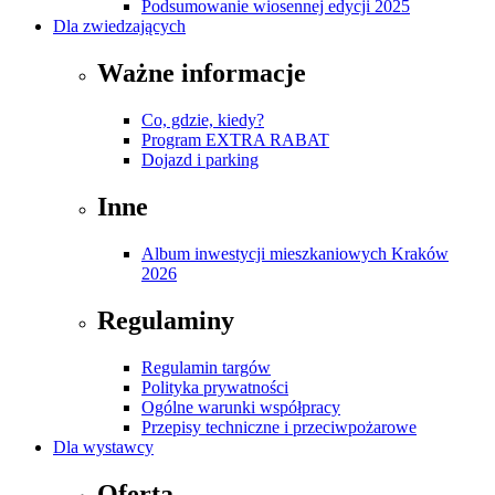
Podsumowanie wiosennej edycji 2025
Dla zwiedzających
Ważne informacje
Co, gdzie, kiedy?
Program EXTRA RABAT
Dojazd i parking
Inne
Album inwestycji mieszkaniowych Kraków
2026
Regulaminy
Regulamin targów
Polityka prywatności
Ogólne warunki współpracy
Przepisy techniczne i przeciwpożarowe
Dla wystawcy
Oferta