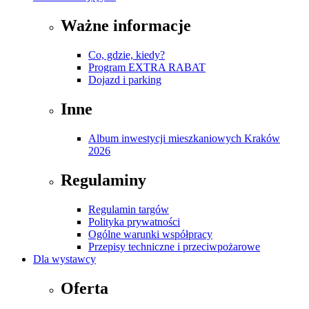
Ważne informacje
Co, gdzie, kiedy?
Program EXTRA RABAT
Dojazd i parking
Inne
Album inwestycji mieszkaniowych Kraków
2026
Regulaminy
Regulamin targów
Polityka prywatności
Ogólne warunki współpracy
Przepisy techniczne i przeciwpożarowe
Dla wystawcy
Oferta