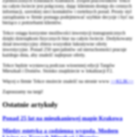
Zjednoczonych Emiratach Arabskich. Zespół pracowników Tekce
na całym świecie jest połączony, dając klientom dostęp do cennych
informacji, szerokiej sieci kontaktów i rzetelnych porad. Prosty styl
zarządzania w firmie pomaga podejmować szybkie decyzje i być na
bieżąco z potrzebami klientów.
Tekce osiąga korzystne możliwości inwestycji transgranicznych
dzięki dziesiątkom fizycznych biur na całym świecie. Dedykowany
dział inwestycyjny zbiera wszystkie lukratywne oferty
inwestycyjne. Ponad 250 specjalistów od nieruchomości pracuje
każdego dnia, aby znaleźć najlepsze oferty.
Tekce będzie wystawcą podczas wiosennej edycji Targów
Mieszkań i Domów. Stoisko znajdziecie w lokalizacji F2.
Więcej o firmie Tekce możecie znaleźć na stronie www
>>KLIK>>
Zapraszamy na targi!
Ostatnie artykuły
Ponad 25 lat na mieszkaniowej mapie Krakowa
Między estetyką a codzienną wygodą. Modern