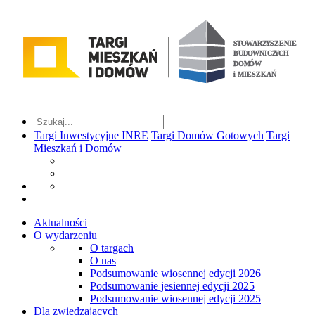
Targi Inwestycyjne INRE
Targi Domów Gotowych
Targi
Mieszkań i Domów
Aktualności
O wydarzeniu
O targach
O nas
Podsumowanie wiosennej edycji 2026
Podsumowanie jesiennej edycji 2025
Podsumowanie wiosennej edycji 2025
Dla zwiedzających