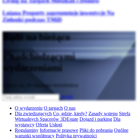
Living na Targach Mieszkań i Domów
Lniana Property zaprezentuje inwestycję Na
Zielonki podczas TMiD
Bądź na bieżąco
z nadchodzącymi
wydarzeniami
Zapisz się do naszego newslettera
Wyślij
O wydarzeniu
O targach
O nas
Dla zwiedzających
Co, gdzie, kiedy?
Zasady wstępu
Strefa
Wirtualnych Spacerów 3DEstate
Dojazd i parking
Dla
wystawcy
Oferta
Usługi
Regulaminy
Informacje prasowe
Pliki do pobrania
Ogólne
warunki współpracy
Polityka prywatności