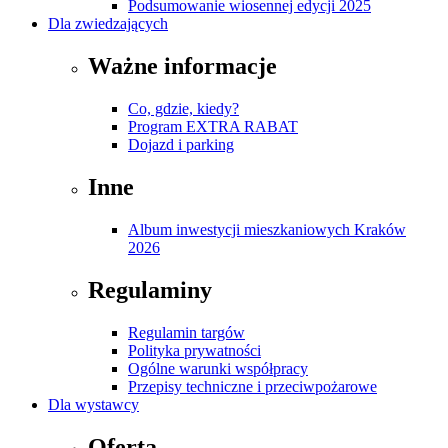
Podsumowanie wiosennej edycji 2025
Dla zwiedzających
Ważne informacje
Co, gdzie, kiedy?
Program EXTRA RABAT
Dojazd i parking
Inne
Album inwestycji mieszkaniowych Kraków
2026
Regulaminy
Regulamin targów
Polityka prywatności
Ogólne warunki współpracy
Przepisy techniczne i przeciwpożarowe
Dla wystawcy
Oferta