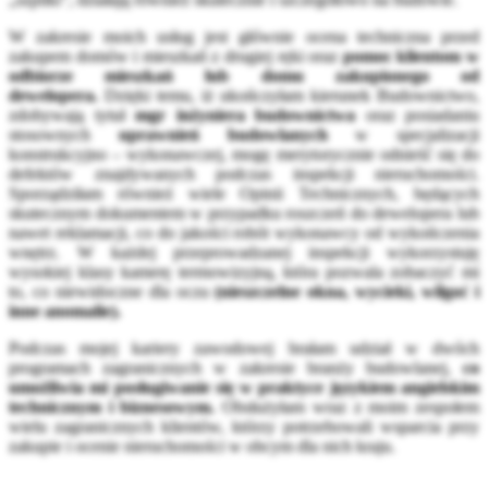
W zakresie moich usług jest głównie ocena techniczna przed
zakupem domów i mieszkań z drugiej ręki oraz
pomoc klientom w
odbiorze mieszkań lub domu zakupionego od
dewelopera.
Dzięki temu, iż ukończyłam kierunek Budownictwo,
zdobywają tytuł
mgr inżyniera budownictwa
oraz posiadaniu
stosownych
uprawnień budowlanych
w specjalizacji
konstrukcyjno – wykonawczej, mogę merytorycznie odnieść się do
defektów znajdywanych podczas inspekcji nieruchomości.
Sporządziłam również wiele Opinii Technicznych, będących
skutecznym dokumentem w przypadku roszczeń do dewelopera lub
nawet reklamacji, co do jakości robót wykonawcy od wykończenia
wnętrz. W każdej przeprowadzanej inspekcji wykorzystuję
wysokiej klasy kamerę termowizyjną, która pozwala zobaczyć mi
to, co niewidoczne dla oczu
(nieszczelne okna, wycieki, wilgoć i
inne anomalie).
Podczas mojej kariery zawodowej brałam udział w dwóch
programach zagranicznych w zakresie branży budowlanej,
co
umożliwia mi posługiwanie się w praktyce językiem angielskim
technicznym i biznesowym.
Obsłużyłam wraz z moim zespołem
wielu zagranicznych klientów, którzy potrzebowali wsparcia przy
zakupie i ocenie nieruchomości w obcym dla nich kraju.