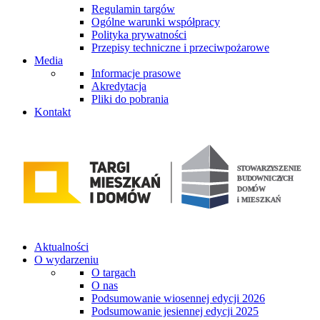
Regulamin targów
Ogólne warunki współpracy
Polityka prywatności
Przepisy techniczne i przeciwpożarowe
Media
Informacje prasowe
Akredytacja
Pliki do pobrania
Kontakt
Aktualności
O wydarzeniu
O targach
O nas
Podsumowanie wiosennej edycji 2026
Podsumowanie jesiennej edycji 2025