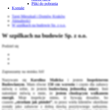
Pliki do pobrania
Kontakt
Targi Mieszkań i Domów Kraków
Aktualności
W szpilkach na budowie Sp. z o.o.
W szpilkach na budowie Sp. z o.o.
Podziel się
Zapraszamy na stoisku A6!
Nazywam się
Karolina Malicka
i jestem
Inspektorem
Budowlanym
. Mam równe
150 cm wzrostu
i często dla zabawy
mówię o sobie, że jestem
budowlaną jednostką miary
. Inni
natomiast mówią o mnie, że
jestem chodzącym wulkanem
energii.
Moje inspekcje mimo, iż bywają dosadne, bo
czasem
„strzelam jak pistolet”
, to przez wielu klientów określone
zostały jako zabawne z dobrą dawką pozytywnego sarkazmu.