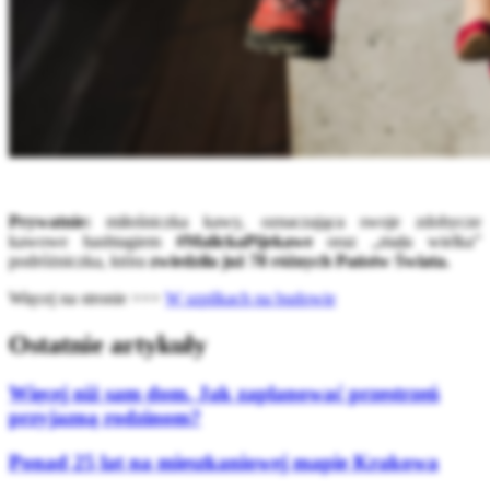
Prywatnie:
miłośniczka kawy, oznaczająca swoje zdobycze
kawowe hashtagiem
#MalickaPijekawe
oraz „mała wielka”
podróżniczka, która
zwiedziła już 78 różnych Państw Świata.
Więcej na stronie >>>
W szpilkach na budowie
Ostatnie artykuły
Więcej niż sam dom. Jak zaplanować przestrzeń
przyjazną rodzinom?
Ponad 25 lat na mieszkaniowej mapie Krakowa