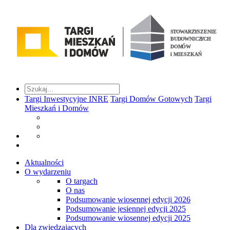
Targi Inwestycyjne INRE
Targi Domów Gotowych
Targi
Mieszkań i Domów
Aktualności
O wydarzeniu
O targach
O nas
Podsumowanie wiosennej edycji 2026
Podsumowanie jesiennej edycji 2025
Podsumowanie wiosennej edycji 2025
Dla zwiedzających