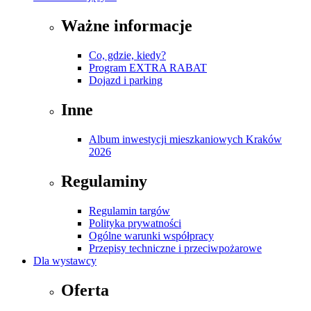
Ważne informacje
Co, gdzie, kiedy?
Program EXTRA RABAT
Dojazd i parking
Inne
Album inwestycji mieszkaniowych Kraków
2026
Regulaminy
Regulamin targów
Polityka prywatności
Ogólne warunki współpracy
Przepisy techniczne i przeciwpożarowe
Dla wystawcy
Oferta