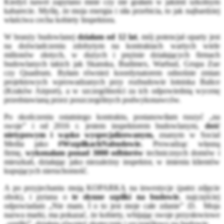
Kiedyś nawet zapytano mnie czy nie grałam w jakimś szkolnym
kabarecie. Myślę, że moja energia i siła przebicia, to jak najbardziej
właściwa cecha kobiety Inspektora.
W branży budowlanej
działam od 12 lat
, mój potencjał oparty jest
na doświadczeniu zdobytym na kontraktach wartych wiele
milionów złotych, w dużych i prężnie działających firmach
budowlanych takich jak Skanska, Budimex, Warbud, Grupa Zue
czy Quadrum. Byłam również koordynatorem odnośnie zmian
projektowych wprowadzanych przy rozbudowie lotniska Balice
(Kraków Airport), a w szczególności za ich odpowiednią wycenę
przedstawianą przez poszczególnych podwykonawców.
Po skończeniu ostatniego kontraktu, postanowiłam ruszyć „na
swoje” i od 2016 r. jestem inspektorem budowlanym,
dość
nietypowym i wąsko wyspecjalizowanym,
znanym w Social
Media jako
#WszpilkachNabudowie.
Prowadząc własną
firmę,
wykonałam ponad 3000 odbiorów
technicznych domów i
mieszkań, działając jako niezależny inspektor, w imieniu klientów
kupujących nieruchomość.
A po przyjechaniu moją KOPARKĄ na inwestycje (patrz zdjęcie
obok), i pytana o
te słynne szpilki
na budowie
, najczęściej
odpowiadam „Nie mam. I o to jest moje całe zdanie” :D. Moja
nazwa marki, ma pokazać, że kobiety, wbijając swoje przysłowiowe
„szpilki”, działają również skutecznie i szczegółowo na budowie.