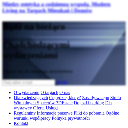
Między estetyką a codzienną wygodą. Modern
Living na Targach Mieszkań i Domów
Bądź na bieżąco
z nadchodzącymi
wydarzeniami
Zapisz się do naszego newslettera
Wyślij
O wydarzeniu
O targach
O nas
Dla zwiedzających
Co, gdzie, kiedy?
Zasady wstępu
Strefa
Wirtualnych Spacerów 3DEstate
Dojazd i parking
Dla
wystawcy
Oferta
Usługi
Regulaminy
Informacje prasowe
Pliki do pobrania
Ogólne
warunki współpracy
Polityka prywatności
Kontakt