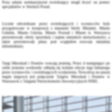
Poza salami seminaryjnymi zwiedzający mogli liczyć na pomoc
specjalistów w Strefach Porad.
Licznie odwiedzane przez zwiedzających i wystawców były
przygotowane w kooperacji z miastami Strefy Miejskie. Miasto
Gdańsk, Miasto Gdynia, Miasto Poznań i Miasto st. Warszawa
prezentowały oferty sprzedaży i najmu miejskich nieruchomości, a
także prezentowały plany pod względem rozwoju miejskiej
infrastruktury.
Targi Mieszkań i Domów wracają jesienią. Przez 4 następujące po
sobie jesienne weekendy odbędą się kolejne edycje tego lubianego
przez wystawców i zwiedzających wydarzenia. Nowością na naszej
mapie targowej jest połączenie Targów Mieszkań i Domów w
Warszawie z Targami Nieruchomości Inwestycyjnych INRE.