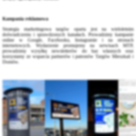
Kampania reklamowa
Strategia marketingowa targów oparta jest na wieloletnim
doświadczeniu i sprawdzonych kanałach. Prowadzimy kampanie
online w Google, Facebooku, Instagramie i na stronach
internetowych. Wydarzenie promujemy na serwisach MTP,
prowadzimy wysyłkę newsletterów do baz własnych oraz
korzystamy ze wsparcia partnerów i patronów Targów Mieszkań i
Domów.