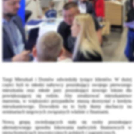
Targi Mieszkań i Domów odwiedziły tysiące klientów. W dużej
części byli to młodzi nabywcy poszukujący swojego pierwszego
mieszkania oraz młode pary poszukujące nowego lokum dla
powiększającej się rodzin. Aby zrealizować mieszkaniowe
marzenia, w większości przypadków muszą skorzystać z kredytu
mieszkaniowego. Dowodem na to były tłumy słuchaczy na
seminariach targowych związanych właśnie z finansami.
Nową grupą zwiedzających stały się osoby poszukujące
alternatywnego sposobu lokowania nadwyżek finansowych w
nieruchomościach inwestycyjnych polskich i zagranicznych.