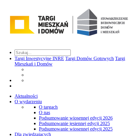
Targi Inwestycyjne INRE
Targi Domów Gotowych
Targi
Mieszkań i Domów
Aktualności
O wydarzeniu
O targach
O nas
Podsumowanie wiosennej edycji 2026
Podsumowanie jesiennej edycji 2025
Podsumowanie wiosennej edycji 2025
Dla zwiedzających