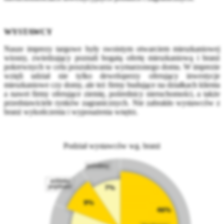
WYSTAWCY
Nasze imprezy targowe były swoistym otwarciem mieszkaniowej
wiosny, zwiedzający poznali bogatą ofertę mieszkaniową i branż
pokrewnych w celu poszukiwania wymarzonego domu. W imprezie
wzięli udział nie tylko deweloperzy oferujący inwestycje
mieszkaniowe czy domy, ale też firmy budujące na działkach klienta
a nawet firmy oferujące ziemię, pośrednicy nieruchomości, a także
przedstawiciele rynków zagranicznych. Nie zabrakło wystawców z
branż wykończenia i wyposażenia wnętrz.
Podział wystawców wg. branż