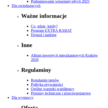
Podsumowanie wiosennej edycji 2025
Dla zwiedzających
Ważne informacje
Co, gdzie, kiedy?
Program EXTRA RABAT
Dojazd i parking
Inne
Album inwestycji mieszkaniowych Kraków
2026
Regulaminy
Regulamin targów
Polityka prywatności
Ogólne warunki współpracy
Przepisy techniczne i przeciwpożarowe
Dla wystawcy
Oferta