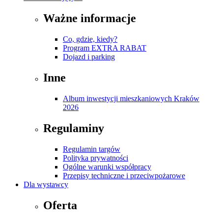
Ważne informacje
Co, gdzie, kiedy?
Program EXTRA RABAT
Dojazd i parking
Inne
Album inwestycji mieszkaniowych Kraków
2026
Regulaminy
Regulamin targów
Polityka prywatności
Ogólne warunki współpracy
Przepisy techniczne i przeciwpożarowe
Dla wystawcy
Oferta