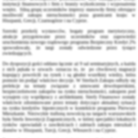
instytucji finansowych i firm z branży wykończenia i wyposażenia
wnętrz. Silną grupę uczestników imprezy stanowiły firmy oferujące
możliwość zakupu nieruchomości poza granicami kraju: w
Hiszpanii, Grecji, Czarnogórze i na Cyprze.
Szeroki przekrój wystawców, bogaty program merytoryczny,
atrakcje przygotowane przez uczestników oraz zapowiedzi
uruchomienia nowego rządowego programu Bezpieczny Kredyt 2%
spowodowały, że targi zostały odwiedzone przez tysiące
zwiedzających.
Do dyspozycji gości oddano łącznie aż 9 sal seminaryjnych, a każda
z nich pękała w szwach- oznacza to, że po chwilowej stagnacji
kupujący powrócili na rynek i są głodni wszelkiej wiedzy, która
pomoże im podjąć właściwe decyzje. W Strefach Zakupu odbyły się
prelekcje na tematy związane z umowami deweloperskimi,
bezpieczeństwem zakupów na rynku nieruchomości, zakupem pod
wynajem czy współpracy z architektami. Strefy Finansowe zostały
właściwie zdominowane przez tematy dotyczące aktualnej sytuacji
na rynku kredytów hipotecznych w kontekście programu Pierwsze
Mieszkanie. Niezwykle trafioną nowością na targach warszawskich
była Strefa Inwestycji Zagranicznych, w której specjaliści lokalnych
rynków opowiadali o zawiłościach i zaletach zakupu mieszkań i
domów w Hiszpanii, Turcji, Grecji, Włoszech i na Cyprze.