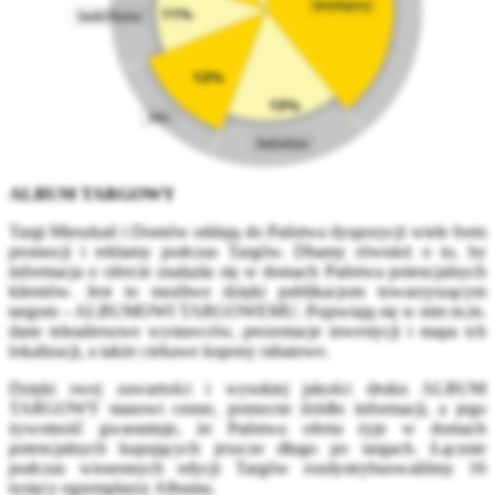
ALBUM TARGOWY
Targi Mieszkań i Domów oddają do Państwa dyspozycji wiele form
promocji i reklamy podczas Targów. Dbamy również o to, by
informacja o ofercie znalazła się w domach Państwa potencjalnych
klientów. Jest to możliwe dzięki publikacjom towarzyszącym
targom – ALBUMOWI TARGOWEMU. Pojawiają się w nim m.in.
dane teleadresowe wystawców, prezentacje inwestycji i mapa ich
lokalizacji, a także ciekawe kupony rabatowe.
Dzięki swej zawartości i wysokiej jakości druku ALBUM
TARGOWY stanowi cenne, pomocne źródło informacji, a jego
żywotność gwarantuje, że Państwa oferta żyje w domach
potencjalnych kupujących jeszcze długo po targach. Łącznie
podczas wiosennych edycji Targów rozdystrybuowaliśmy 16
tysięcy egzemplarzy Albumu.