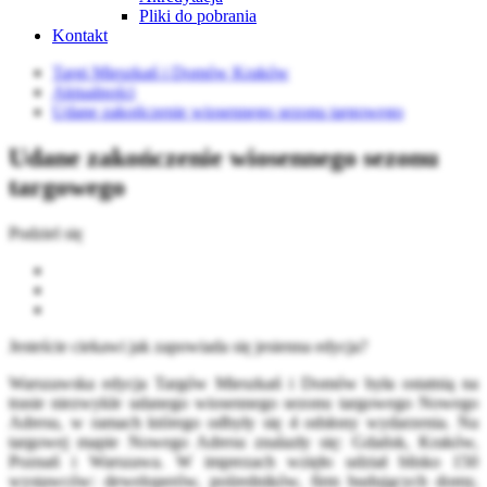
Pliki do pobrania
Kontakt
Targi Mieszkań i Domów Kraków
Aktualności
Udane zakończenie wiosennego sezonu targowego
Udane zakończenie wiosennego sezonu
targowego
Podziel się
Jesteście ciekawi jak zapowiada się jesienna edycja?
Warszawska edycja Targów Mieszkań i Domów była ostatnią na
trasie niezwykle udanego wiosennego sezonu targowego Nowego
Adresu, w ramach którego odbyły się 4 odsłony wydarzenia. Na
targowej mapie Nowego Adresu znalazły się: Gdańsk, Kraków,
Poznań i Warszawa. W imprezach wzięło udział blisko 150
wystawców: deweloperów, pośredników, firm budujących domy,