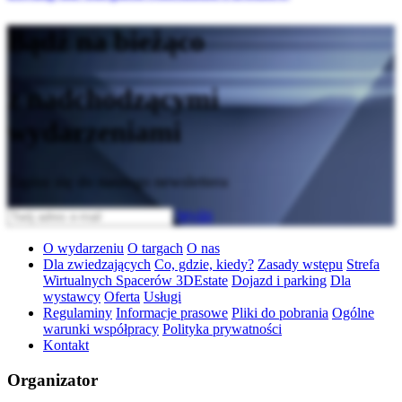
Bądź na bieżąco
z nadchodzącymi
wydarzeniami
Zapisz się do naszego newslettera
Wyślij
O wydarzeniu
O targach
O nas
Dla zwiedzających
Co, gdzie, kiedy?
Zasady wstępu
Strefa
Wirtualnych Spacerów 3DEstate
Dojazd i parking
Dla
wystawcy
Oferta
Usługi
Regulaminy
Informacje prasowe
Pliki do pobrania
Ogólne
warunki współpracy
Polityka prywatności
Kontakt
Organizator