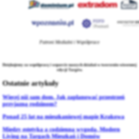
Patroni Medialni i Współprace
Dziękujemy za współpracę i wsparcie naszych działań w tworzeniu wiosennej
edycji Targów.
Ostatnie artykuły
Więcej niż sam dom. Jak zaplanować przestrzeń
przyjazną rodzinom?
Ponad 25 lat na mieszkaniowej mapie Krakowa
Między estetyką a codzienną wygodą. Modern
Living na Targach Mieszkań i Domów