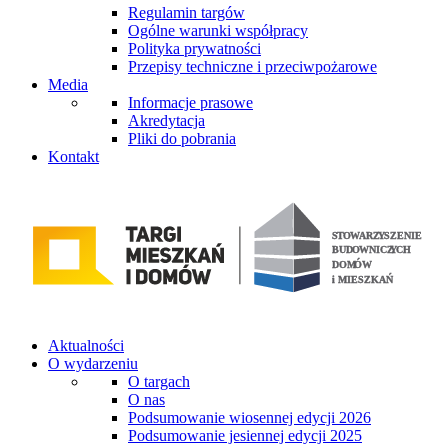
Regulamin targów
Ogólne warunki współpracy
Polityka prywatności
Przepisy techniczne i przeciwpożarowe
Media
Informacje prasowe
Akredytacja
Pliki do pobrania
Kontakt
Aktualności
O wydarzeniu
O targach
O nas
Podsumowanie wiosennej edycji 2026
Podsumowanie jesiennej edycji 2025