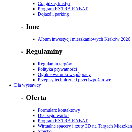
Co, gdzie, kiedy?
Program EXTRA RABAT
Dojazd i parking
Inne
Album inwestycji mieszkaniowych Kraków 2026
Regulaminy
Regulamin targów
Polityka prywatności
Ogólne warunki współpracy
Przepisy techniczne i przeciwpożarowe
Dla wystawcy
Oferta
Formularz kontaktowy
Dlaczego warto?
Program EXTRA RABAT
Wirtualne spacery i rzuty 3D na Targach Mieszk
Stoisko