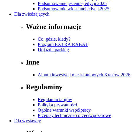
Podsumowanie jesiennej edycji 2025
Podsumowanie wiosennej edycji 2025
Dla zwiedzających
Ważne informacje
Co, gdzie, kiedy?
Program EXTRA RABAT
Dojazd i parking
Inne
Album inwestycji mieszkaniowych Kraków 2026
Regulaminy
Regulamin targów
Polityka prywatności
Ogólne warunki współpracy
Przepisy techniczne i przeciwpożarowe
Dla wystawcy