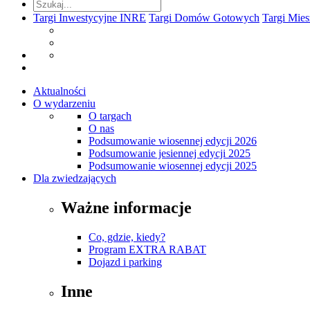
Targi Inwestycyjne INRE
Targi Domów Gotowych
Targi Mie
Aktualności
O wydarzeniu
O targach
O nas
Podsumowanie wiosennej edycji 2026
Podsumowanie jesiennej edycji 2025
Podsumowanie wiosennej edycji 2025
Dla zwiedzających
Ważne informacje
Co, gdzie, kiedy?
Program EXTRA RABAT
Dojazd i parking
Inne