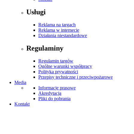
Usługi
Reklama na targach
Reklama w internecie
Działania niestandardowe
Regulaminy
Regulamin targów
Ogólne warunki współpracy
Polityka prywatności
Przepisy techniczne i przeciwpożarowe
Media
Informacje prasowe
Akredytacja
Pliki do pobrania
Kontakt