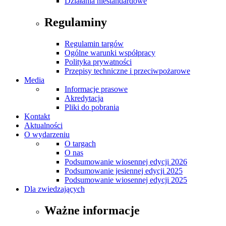
Działania niestandardowe
Regulaminy
Regulamin targów
Ogólne warunki współpracy
Polityka prywatności
Przepisy techniczne i przeciwpożarowe
Media
Informacje prasowe
Akredytacja
Pliki do pobrania
Kontakt
Aktualności
O wydarzeniu
O targach
O nas
Podsumowanie wiosennej edycji 2026
Podsumowanie jesiennej edycji 2025
Podsumowanie wiosennej edycji 2025
Dla zwiedzających
Ważne informacje