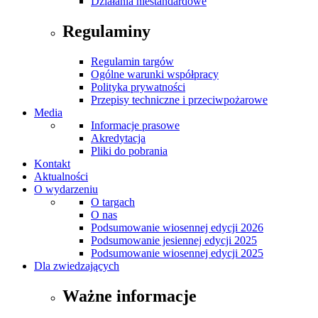
Działania niestandardowe
Regulaminy
Regulamin targów
Ogólne warunki współpracy
Polityka prywatności
Przepisy techniczne i przeciwpożarowe
Media
Informacje prasowe
Akredytacja
Pliki do pobrania
Kontakt
Aktualności
O wydarzeniu
O targach
O nas
Podsumowanie wiosennej edycji 2026
Podsumowanie jesiennej edycji 2025
Podsumowanie wiosennej edycji 2025
Dla zwiedzających
Ważne informacje