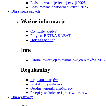
Podsumowanie jesiennej edycji 2025
Podsumowanie wiosennej edycji 2025
Dla zwiedzających
Ważne informacje
Co, gdzie, kiedy?
Program EXTRA RABAT
Dojazd i parking
Inne
Album inwestycji mieszkaniowych Kraków 2026
Regulaminy
Regulamin targów
Polityka prywatności
Ogólne warunki współpracy
Przepisy techniczne i przeciwpożarowe
Dla wystawcy