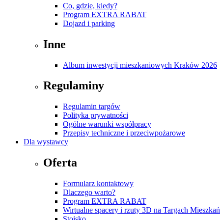
Co, gdzie, kiedy?
Program EXTRA RABAT
Dojazd i parking
Inne
Album inwestycji mieszkaniowych Kraków 2026
Regulaminy
Regulamin targów
Polityka prywatności
Ogólne warunki współpracy
Przepisy techniczne i przeciwpożarowe
Dla wystawcy
Oferta
Formularz kontaktowy
Dlaczego warto?
Program EXTRA RABAT
Wirtualne spacery i rzuty 3D na Targach Mieszk
Stoisko