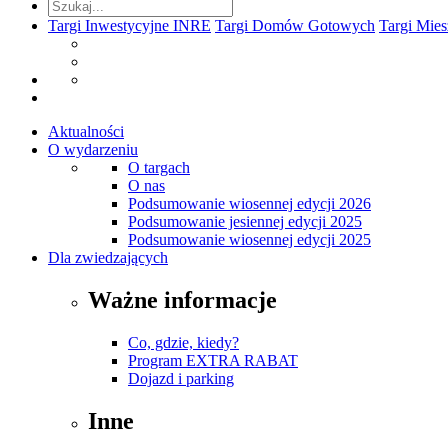
Targi Inwestycyjne INRE
Targi Domów Gotowych
Targi Mie
Aktualności
O wydarzeniu
O targach
O nas
Podsumowanie wiosennej edycji 2026
Podsumowanie jesiennej edycji 2025
Podsumowanie wiosennej edycji 2025
Dla zwiedzających
Ważne informacje
Co, gdzie, kiedy?
Program EXTRA RABAT
Dojazd i parking
Inne