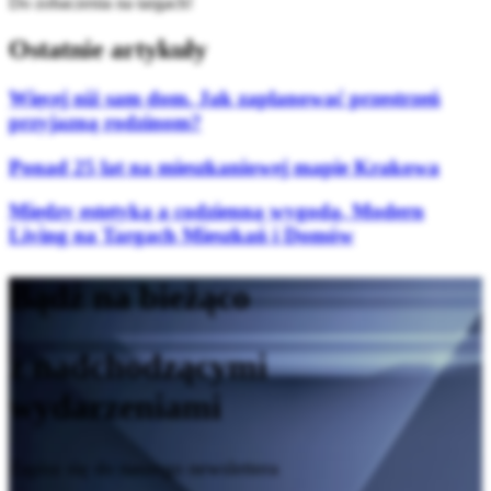
Do zobaczenia na targach!
Ostatnie artykuły
Więcej niż sam dom. Jak zaplanować przestrzeń
przyjazną rodzinom?
Ponad 25 lat na mieszkaniowej mapie Krakowa
Między estetyką a codzienną wygodą. Modern
Living na Targach Mieszkań i Domów
Bądź na bieżąco
z nadchodzącymi
wydarzeniami
Zapisz się do naszego newslettera