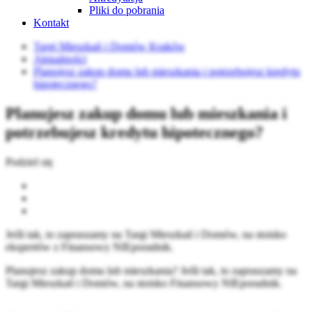
Pliki do pobrania
Kontakt
Targi Mieszkań i Domów Kraków
Aktualności
Planujesz zakup domu lub mieszkania i potrzebujesz kredytu
hipotecznego?
Planujesz zakup domu lub mieszkania i
potrzebujesz kredytu hipotecznego?
Podziel się
Jeśli tak, to zapraszamy na Targi Mieszkań i Domów, na stoisko
ekspertów z Finansowy NIEporadnik.
Planujesz zakup domu lub mieszkania? Jeśli tak, to zapraszamy na
Targi Mieszkań i Domów, na stoisko Finansowy NIEporadnik.