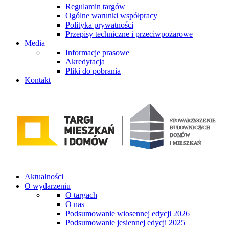
Regulamin targów
Ogólne warunki współpracy
Polityka prywatności
Przepisy techniczne i przeciwpożarowe
Media
Informacje prasowe
Akredytacja
Pliki do pobrania
Kontakt
Aktualności
O wydarzeniu
O targach
O nas
Podsumowanie wiosennej edycji 2026
Podsumowanie jesiennej edycji 2025