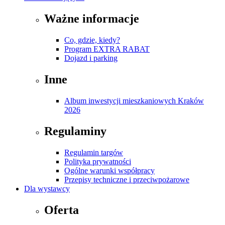
Ważne informacje
Co, gdzie, kiedy?
Program EXTRA RABAT
Dojazd i parking
Inne
Album inwestycji mieszkaniowych Kraków
2026
Regulaminy
Regulamin targów
Polityka prywatności
Ogólne warunki współpracy
Przepisy techniczne i przeciwpożarowe
Dla wystawcy
Oferta