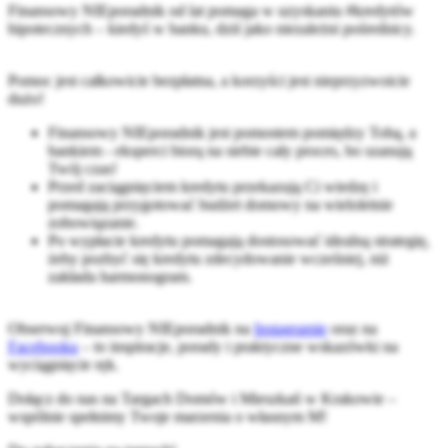
Finansowy NIEporadnik od lat pomaga w uzyskaniu #kredytów
hipotecznych – kiedyś w banku, dziś jako niezależni pośrednicy.
Pomoc jest całkowicie bezpłatna, a korzyści jest nieprzyzwoicie
dużo!
Finansowy NIEporadnik jest pomostem pomiędzy Tobą, a
bankiem - eksperci biorą na siebie cały proces, bo szanują
Twój czas!
Przed zaciągnięciem kredytu przekazują Ci wiedzę i
pomagają przygotować budżet domowy na wieloletnie
zobowiązanie.
Po wypłacie kredytu pomagają dostosować idealną strategię,
żeby pozbyć się kredytu zdecydowanie wcześniej, niż
zakłada harmonogram.
Obserwuj Finansowy NIEporadnik na
Instagramie
oraz na
Facebooku
– to inspiracje, porady i praktyczne wskazówki na
wyciągnięcie ręk.
Dołącz do nas na Targach Domów i Mieszkań w Krakowie –
wspólnie spełnimy Twoje marzenia o własnym M!