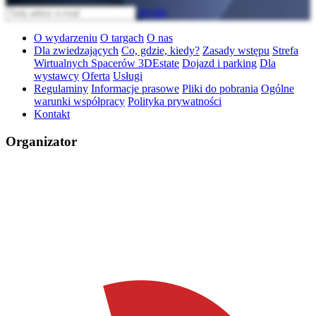
Wyślij
O wydarzeniu
O targach
O nas
Dla zwiedzających
Co, gdzie, kiedy?
Zasady wstępu
Strefa
Wirtualnych Spacerów 3DEstate
Dojazd i parking
Dla
wystawcy
Oferta
Usługi
Regulaminy
Informacje prasowe
Pliki do pobrania
Ogólne
warunki współpracy
Polityka prywatności
Kontakt
Organizator