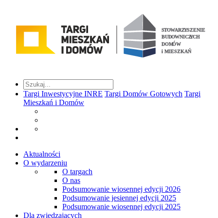
Targi Inwestycyjne INRE
Targi Domów Gotowych
Targi
Mieszkań i Domów
Aktualności
O wydarzeniu
O targach
O nas
Podsumowanie wiosennej edycji 2026
Podsumowanie jesiennej edycji 2025
Podsumowanie wiosennej edycji 2025
Dla zwiedzających