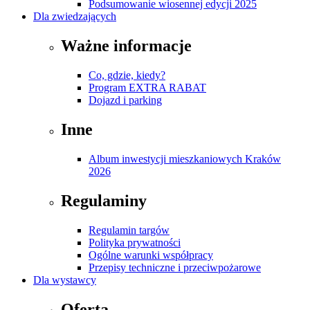
Podsumowanie wiosennej edycji 2025
Dla zwiedzających
Ważne informacje
Co, gdzie, kiedy?
Program EXTRA RABAT
Dojazd i parking
Inne
Album inwestycji mieszkaniowych Kraków
2026
Regulaminy
Regulamin targów
Polityka prywatności
Ogólne warunki współpracy
Przepisy techniczne i przeciwpożarowe
Dla wystawcy
Oferta