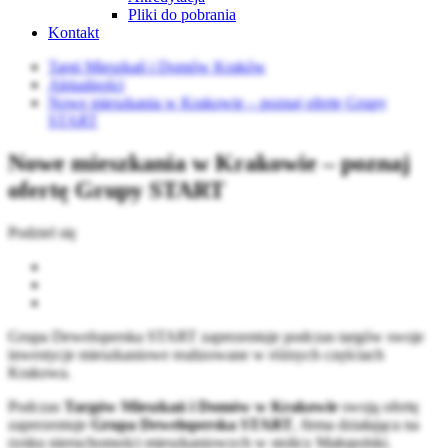
Pliki do pobrania
Kontakt
Targi Mieszkań i Domów Kraków
Aktualności
Nowe mieszkania w Krakowie – poznaj ofertę Grupy
START
Nowe mieszkania w Krakowie – poznaj
ofertę Grupy START
Podziel się
Grupa Deweloperska START zaprezentuje podczas targów swoje
inwestycje mieszkaniowe realizowane w różnych częściach
Krakowa.
Podczas
Targów Mieszkań i Domów w Krakowie
swoją ofertę
zaprezentuje
Grupa Deweloperska START
, firma działająca na
rynku nieruchomości mieszkaniowych w stolicy Małopolski.