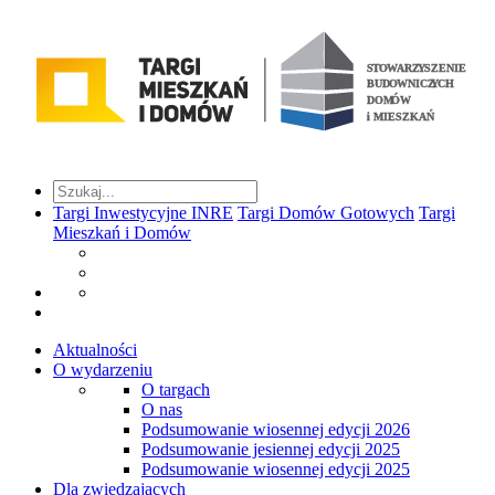
Targi Inwestycyjne INRE
Targi Domów Gotowych
Targi
Mieszkań i Domów
Aktualności
O wydarzeniu
O targach
O nas
Podsumowanie wiosennej edycji 2026
Podsumowanie jesiennej edycji 2025
Podsumowanie wiosennej edycji 2025
Dla zwiedzających