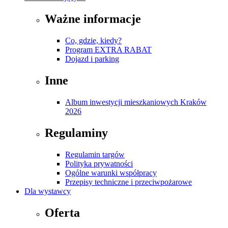
Ważne informacje
Co, gdzie, kiedy?
Program EXTRA RABAT
Dojazd i parking
Inne
Album inwestycji mieszkaniowych Kraków
2026
Regulaminy
Regulamin targów
Polityka prywatności
Ogólne warunki współpracy
Przepisy techniczne i przeciwpożarowe
Dla wystawcy
Oferta