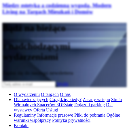
Między estetyką a codzienną wygodą. Modern
Living na Targach Mieszkań i Domów
Bądź na bieżąco
z nadchodzącymi
wydarzeniami
Zapisz się do naszego newslettera
Wyślij
O wydarzeniu
O targach
O nas
Dla zwiedzających
Co, gdzie, kiedy?
Zasady wstępu
Strefa
Wirtualnych Spacerów 3DEstate
Dojazd i parking
Dla
wystawcy
Oferta
Usługi
Regulaminy
Informacje prasowe
Pliki do pobrania
Ogólne
warunki współpracy
Polityka prywatności
Kontakt