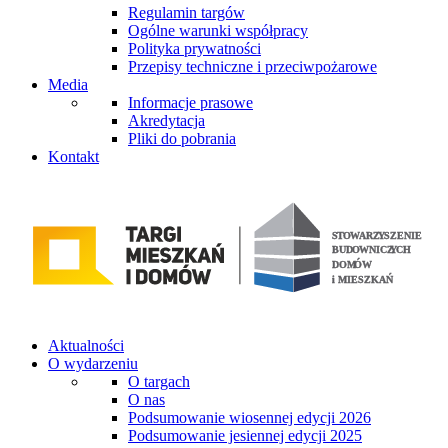
Regulamin targów
Ogólne warunki współpracy
Polityka prywatności
Przepisy techniczne i przeciwpożarowe
Media
Informacje prasowe
Akredytacja
Pliki do pobrania
Kontakt
Aktualności
O wydarzeniu
O targach
O nas
Podsumowanie wiosennej edycji 2026
Podsumowanie jesiennej edycji 2025