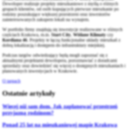
Deweloper realizuje projekty mieszkaniowe z myślą o różnych
grupach klientów, od osób kupujących pierwsze mieszkanie po
rodziny poszukujące większej przestrzeni oraz inwestorów
zainteresowanych zakupem lokali na wynajem.
W portfolio firmy znajdują się inwestycje realizowane w różnych
częściach Krakowa, m.in.
Start City
,
Wiślane Klimaty
czy
Kordiana 46
. Projekty te łączą funkcjonalne układy mieszkań z
dobrą lokalizacją i dostępem do infrastruktury miejskiej.
Podczas targów odwiedzający będą mogli zapoznać się z
aktualnymi projektami dewelopera, porozmawiać z doradcami
sprzedaży oraz dowiedzieć się więcej o dostępnych mieszkaniach i
planowanych inwestycjach w Krakowie.
O targach
Ostatnie artykuły
Więcej niż sam dom. Jak zaplanować przestrzeń
przyjazną rodzinom?
Ponad 25 lat na mieszkaniowej mapie Krakowa