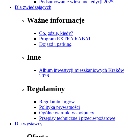
Podsumowanie wiosennej edycji 2025
Dla zwiedzających
Ważne informacje
Co, gdzie, kiedy?
Program EXTRA RABAT
Dojazd i parking
Inne
Album inwestycji mieszkaniowych Kraków
2026
Regulaminy
Regulamin targów
Polityka prywatności
Ogólne warunki współpracy
Przepisy techniczne i przeciwpożarowe
Dla wystawcy
Oferta