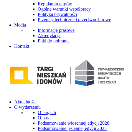
Regulamin targów
Ogólne warunki współpracy
Polityka prywatności
Przepisy techniczne i przeciwpożarowe
Media
Informacje prasowe
Akredytacja
Pliki do pobrania
Kontakt
Aktualności
O wydarzeniu
O targach
O nas
Podsumowanie wiosennej edycji 2026
Podsumowanie jesiennej edycji 2025