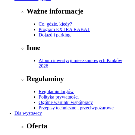
Ważne informacje
Co, gdzie, kiedy?
Program EXTRA RABAT
Dojazd i parking
Inne
Album inwestycji mieszkaniowych Kraków
2026
Regulaminy
Regulamin targów
Polityka prywatności
Ogólne warunki współpracy
Przepisy techniczne i przeciwpożarowe
Dla wystawcy
Oferta