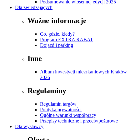
Podsumowanie wiosennej edycji 2025
Dla zwiedzających
Ważne informacje
Co, gdzie, kiedy?
Program EXTRA RABAT
Dojazd i parking
Inne
Album inwestycji mieszkaniowych Kraków
2026
Regulaminy
Regulamin targów
Polityka prywatności
Ogólne warunki współpracy
Przepisy techniczne i przeciwpożarowe
Dla wystawcy
Oferta