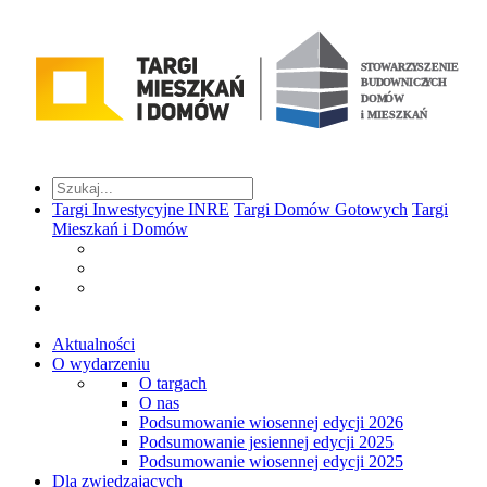
Targi Inwestycyjne INRE
Targi Domów Gotowych
Targi
Mieszkań i Domów
Aktualności
O wydarzeniu
O targach
O nas
Podsumowanie wiosennej edycji 2026
Podsumowanie jesiennej edycji 2025
Podsumowanie wiosennej edycji 2025
Dla zwiedzających