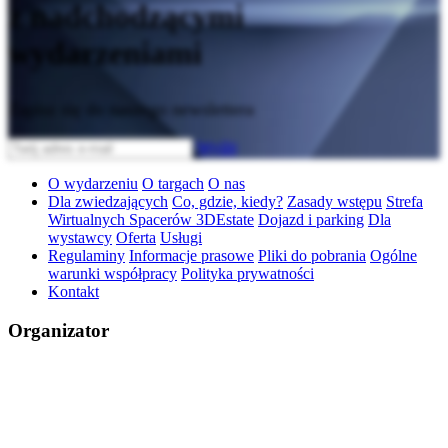
z nadchodzącymi
wydarzeniami
Zapisz się do naszego newslettera
Wyślij
O wydarzeniu
O targach
O nas
Dla zwiedzających
Co, gdzie, kiedy?
Zasady wstępu
Strefa
Wirtualnych Spacerów 3DEstate
Dojazd i parking
Dla
wystawcy
Oferta
Usługi
Regulaminy
Informacje prasowe
Pliki do pobrania
Ogólne
warunki współpracy
Polityka prywatności
Kontakt
Organizator