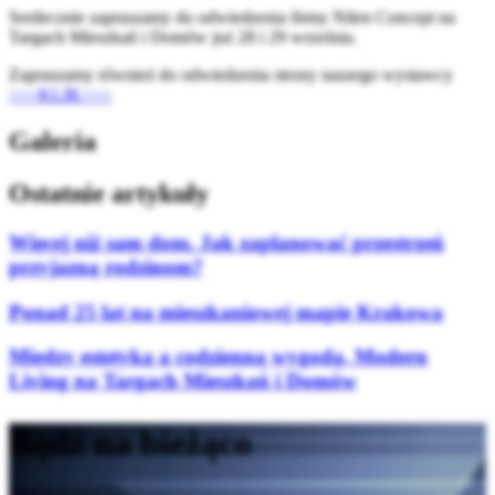
Serdecznie zapraszamy do odwiedzenia firmy Nilen Concept na
Targach Mieszkań i Domów już 28 i 29 września.
Zapraszamy również do odwiedzenia strony naszego wystawcy
>>>KLIK>>>
Galeria
Ostatnie artykuły
Więcej niż sam dom. Jak zaplanować przestrzeń
przyjazną rodzinom?
Ponad 25 lat na mieszkaniowej mapie Krakowa
Między estetyką a codzienną wygodą. Modern
Living na Targach Mieszkań i Domów
Bądź na bieżąco