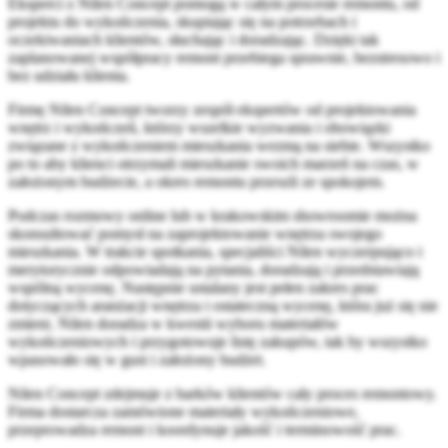
Eksperci z Nilen Concept pomogą w całym procesie remontu, od
projektu do wykończenia, skupiając się na potrzebach i
oczekiwaniach klientów, słuchając i doradzając. Dzięki tak
zaplanowanej współpracy remont przebiega sprawnie, bezstresowo i
bez udziału klienta.
Firmę Nilen Concept tworzy zespół ekspertów od projektowania
wnętrz i wykończeń, którzy wszelkie wyzwania i obowiązki
związane z wykończeniem mieszkania wezmą na siebie. Wszystko
po to aby klienci otrzymali mieszkanie swoich marzeń na czas, w
założonym budżecie, a okres remontu przeszli ze spokojem.
Podczas rozmowy online lub w krakowskim showroomie można
skonsultować pomysł na zaprojektowanie wnętrza swojego
mieszkania. W trakcie spotkania, specjaliści Nilen wyczerpująco i
merytorycznie odpowiadają na pytania, doradzają i przedstawiają
wspólną wycenę. Następnie ustalany jest pełen zakres prac
dotyczących aranżacji wnętrza i ostateczną wycenę, która już się nie
zmieni. Nilen doradza w kwestii wyboru materiałów
wykończeniowych i przygotowuje listę zakupów, tak by wszystko
wpasowało się w gust i założony budżet.
Nilen Concept zdejmuje z barków klientów cały proces remontowy.
Firma dostarcza zamówione materiały wykończeniowe,
przeprowadza remont i koordynuje jakość i terminowość prac.