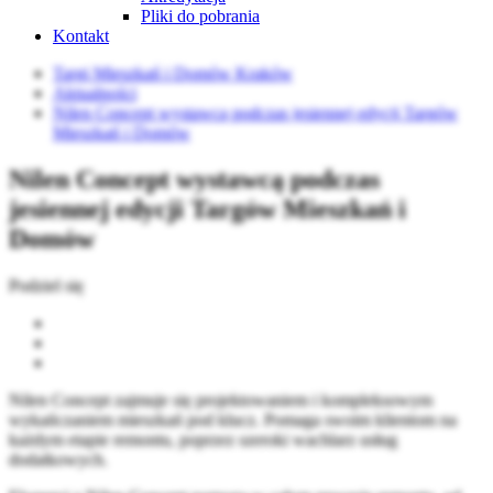
Pliki do pobrania
Kontakt
Targi Mieszkań i Domów Kraków
Aktualności
Nilen Concept wystawcą podczas jesiennej edycji Targów
Mieszkań i Domów
Nilen Concept wystawcą podczas
jesiennej edycji Targów Mieszkań i
Domów
Podziel się
Nilen Concept zajmuje się projektowaniem i kompleksowym
wykańczaniem mieszkań pod klucz. Pomaga swoim klientom na
każdym etapie remontu, poprzez szeroki wachlarz usług
dodatkowych.