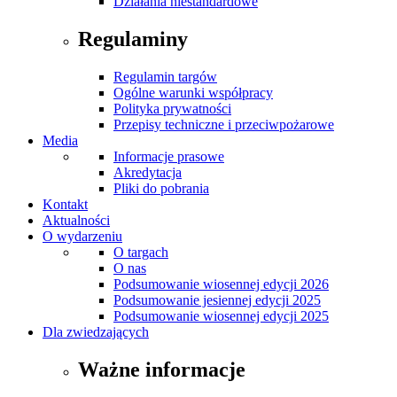
Działania niestandardowe
Regulaminy
Regulamin targów
Ogólne warunki współpracy
Polityka prywatności
Przepisy techniczne i przeciwpożarowe
Media
Informacje prasowe
Akredytacja
Pliki do pobrania
Kontakt
Aktualności
O wydarzeniu
O targach
O nas
Podsumowanie wiosennej edycji 2026
Podsumowanie jesiennej edycji 2025
Podsumowanie wiosennej edycji 2025
Dla zwiedzających
Ważne informacje