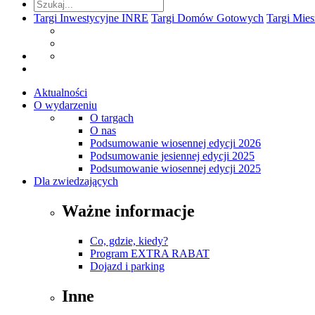
Targi Inwestycyjne INRE
Targi Domów Gotowych
Targi Mie
Aktualności
O wydarzeniu
O targach
O nas
Podsumowanie wiosennej edycji 2026
Podsumowanie jesiennej edycji 2025
Podsumowanie wiosennej edycji 2025
Dla zwiedzających
Ważne informacje
Co, gdzie, kiedy?
Program EXTRA RABAT
Dojazd i parking
Inne