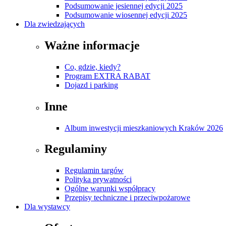
Podsumowanie jesiennej edycji 2025
Podsumowanie wiosennej edycji 2025
Dla zwiedzających
Ważne informacje
Co, gdzie, kiedy?
Program EXTRA RABAT
Dojazd i parking
Inne
Album inwestycji mieszkaniowych Kraków 2026
Regulaminy
Regulamin targów
Polityka prywatności
Ogólne warunki współpracy
Przepisy techniczne i przeciwpożarowe
Dla wystawcy