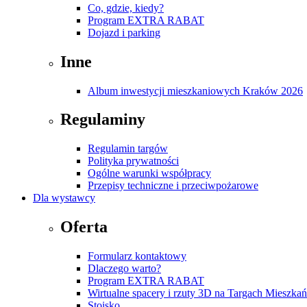
Co, gdzie, kiedy?
Program EXTRA RABAT
Dojazd i parking
Inne
Album inwestycji mieszkaniowych Kraków 2026
Regulaminy
Regulamin targów
Polityka prywatności
Ogólne warunki współpracy
Przepisy techniczne i przeciwpożarowe
Dla wystawcy
Oferta
Formularz kontaktowy
Dlaczego warto?
Program EXTRA RABAT
Wirtualne spacery i rzuty 3D na Targach Mieszk
Stoisko