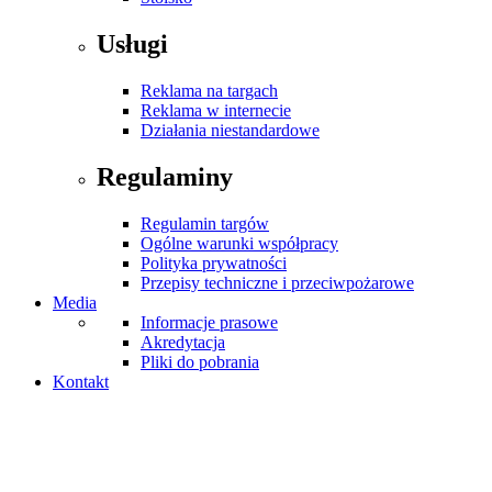
Usługi
Reklama na targach
Reklama w internecie
Działania niestandardowe
Regulaminy
Regulamin targów
Ogólne warunki współpracy
Polityka prywatności
Przepisy techniczne i przeciwpożarowe
Media
Informacje prasowe
Akredytacja
Pliki do pobrania
Kontakt