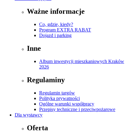
Ważne informacje
Co, gdzie, kiedy?
Program EXTRA RABAT
Dojazd i parking
Inne
Album inwestycji mieszkaniowych Kraków
2026
Regulaminy
Regulamin targów
Polityka prywatności
Ogólne warunki współpracy
Przepisy techniczne i przeciwpożarowe
Dla wystawcy
Oferta