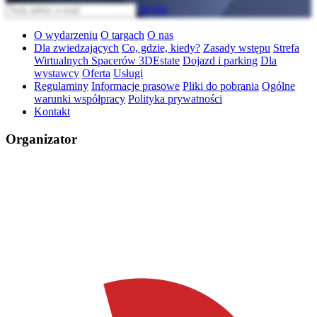
Wyślij
O wydarzeniu
O targach
O nas
Dla zwiedzających
Co, gdzie, kiedy?
Zasady wstępu
Strefa
Wirtualnych Spacerów 3DEstate
Dojazd i parking
Dla
wystawcy
Oferta
Usługi
Regulaminy
Informacje prasowe
Pliki do pobrania
Ogólne
warunki współpracy
Polityka prywatności
Kontakt
Organizator