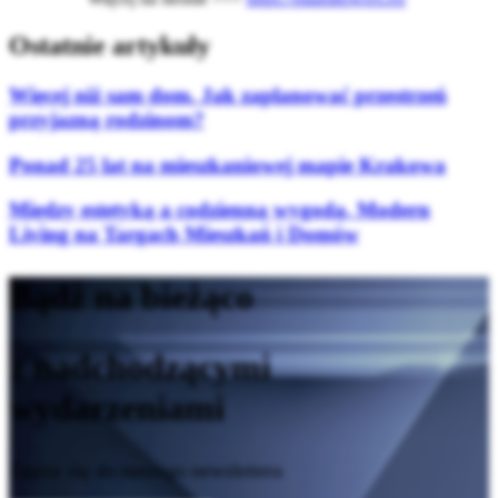
Ostatnie artykuły
Więcej niż sam dom. Jak zaplanować przestrzeń
przyjazną rodzinom?
Ponad 25 lat na mieszkaniowej mapie Krakowa
Między estetyką a codzienną wygodą. Modern
Living na Targach Mieszkań i Domów
Bądź na bieżąco
z nadchodzącymi
wydarzeniami
Zapisz się do naszego newslettera