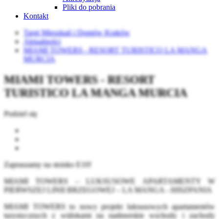
Pliki do pobrania
Kontakt
Targi Mieszkań i Domów Kraków
Aktualności
MIAMI TOWERS - RESORT TURISTICO LA MANGA
MURCIA
MIAMI TOWERS - RESORT
TURISTICO LA MANGA MURCIA
Podziel się
Zapraszamy na stoisko E10!
MIAMI TOWERS – LUKSUSOWE APARTAMENTY W
PIERWSZEJ LINII BRZEGOWEJ – LA MANGA - HISZPANIA
MIAMI TOWERS to nowy projekt luksusowych apartamentów
turystycznych z widokami na nadmorskie wschody i zachody