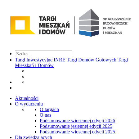
Targi Inwestycyjne INRE
Targi Domów Gotowych
Targi
Mieszkań i Domów
Aktualności
O wydarzeniu
O targach
O nas
Podsumowanie wiosennej edycji 2026
Podsumowanie jesiennej edycji 2025
Podsumowanie wiosennej edycji 2025
Dla zwiedzających