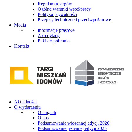
Regulamin targów
Ogólne warunki współpracy
Polityka prywatności
Przepisy techniczne i przeciwpożarowe
Media
Informacje prasowe
Akredytacja
Pliki do pobrania
Kontakt
Aktualności
O wydarzeniu
O targach
O nas
Podsumowanie wiosennej edycji 2026
Podsumowanie jesiennej edycji 2025