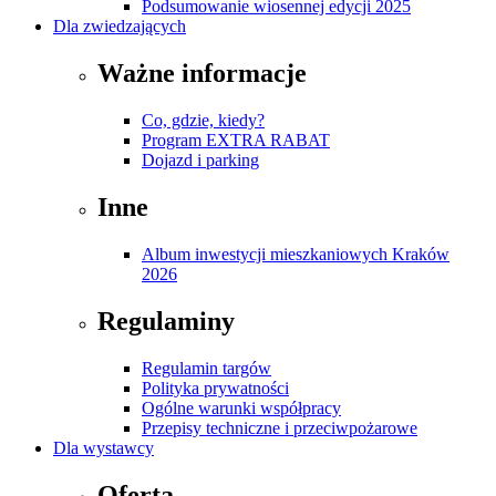
Podsumowanie wiosennej edycji 2025
Dla zwiedzających
Ważne informacje
Co, gdzie, kiedy?
Program EXTRA RABAT
Dojazd i parking
Inne
Album inwestycji mieszkaniowych Kraków
2026
Regulaminy
Regulamin targów
Polityka prywatności
Ogólne warunki współpracy
Przepisy techniczne i przeciwpożarowe
Dla wystawcy
Oferta