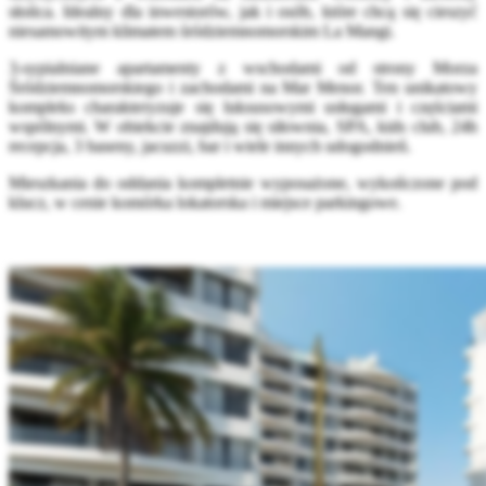
słońca. Idealny dla inwestorów, jak i osób, które chcą się cieszyć
niesamowitym klimatem śródziemnomorskim La Mangi.
3-sypialniane apartamenty z wschodami od strony Morza
Śródziemnomorskiego i zachodami na Mar Menor. Ten unikatowy
kompleks charakteryzuje się luksusowymi usługami i częściami
wspólnymi. W obiekcie znajdują się siłownia, SPA, kids club, 24h
recepcja, 3 baseny, jacuzzi, bar i wiele innych udogodnień.
Mieszkania do oddania kompletnie wyposażone, wykończone pod
klucz, w cenie komórka lokatorska i miejsce parkingowe.