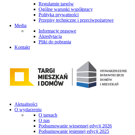
Regulamin targów
Ogólne warunki współpracy
Polityka prywatności
Przepisy techniczne i przeciwpożarowe
Media
Informacje prasowe
Akredytacja
Pliki do pobrania
Kontakt
Aktualności
O wydarzeniu
O targach
O nas
Podsumowanie wiosennej edycji 2026
Podsumowanie jesiennej edycji 2025