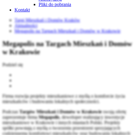
Pliki do pobrania
Kontakt
Targi Mieszkań i Domów Kraków
Aktualności
Megapolis na Targach Mieszkań i Domów w Krakowie
Megapolis na Targach Mieszkań i Domów
w Krakowie
Podziel się
Firma rozwija projekty mieszkaniowe z myślą o komforcie życia
mieszkańców i budowaniu lokalnych społeczności.
Podczas
Targów Mieszkań i Domów w Krakowie
swoją ofertę
zaprezentuje firma
Megapolis
, deweloper realizujący inwestycje
mieszkaniowe w Krakowie i innych miastach Polski. Projekty
spółki powstają z myślą o tworzeniu przestrzeni sprzyjających
codziennemu komfortowi mieszkańców oraz budowaniu lokalnych