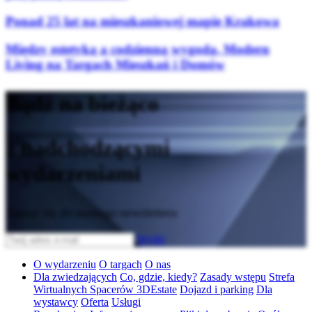
Ponad 25 lat na mieszkaniowej mapie Krakowa
Między estetyką a codzienną wygodą. Modern
Living na Targach Mieszkań i Domów
Bądź na bieżąco
z nadchodzącymi
wydarzeniami
Zapisz się do naszego newslettera
Wyślij
O wydarzeniu
O targach
O nas
Dla zwiedzających
Co, gdzie, kiedy?
Zasady wstępu
Strefa
Wirtualnych Spacerów 3DEstate
Dojazd i parking
Dla
wystawcy
Oferta
Usługi