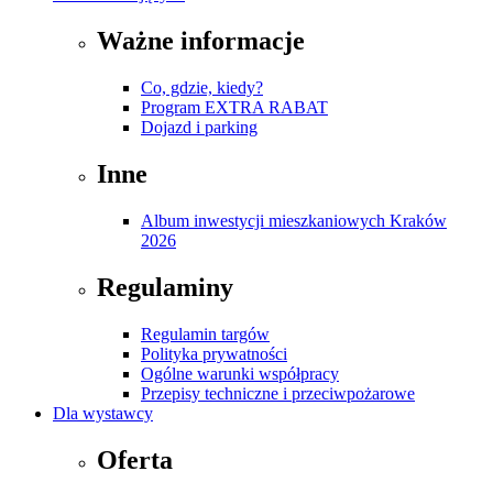
Ważne informacje
Co, gdzie, kiedy?
Program EXTRA RABAT
Dojazd i parking
Inne
Album inwestycji mieszkaniowych Kraków
2026
Regulaminy
Regulamin targów
Polityka prywatności
Ogólne warunki współpracy
Przepisy techniczne i przeciwpożarowe
Dla wystawcy
Oferta