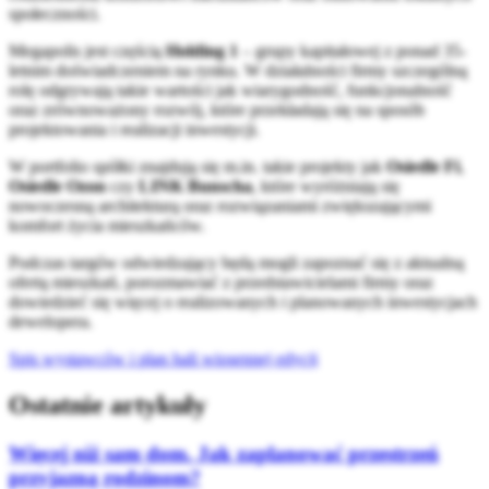
społeczności.
Megapolis jest częścią
Holding 1
– grupy kapitałowej z ponad 35-
letnim doświadczeniem na rynku. W działalności firmy szczególną
rolę odgrywają takie wartości jak wiarygodność, funkcjonalność
oraz zrównoważony rozwój, które przekładają się na sposób
projektowania i realizacji inwestycji.
W portfolio spółki znajdują się m.in. takie projekty jak
Osiedle Fi
,
Osiedle Ozon
czy
LINK Bunscha
, które wyróżniają się
nowoczesną architekturą oraz rozwiązaniami zwiększającymi
komfort życia mieszkańców.
Podczas targów odwiedzający będą mogli zapoznać się z aktualną
ofertą mieszkań, porozmawiać z przedstawicielami firmy oraz
dowiedzieć się więcej o realizowanych i planowanych inwestycjach
dewelopera.
Spis wystawców i plan hali wiosennej edycji
Ostatnie artykuły
Więcej niż sam dom. Jak zaplanować przestrzeń
przyjazną rodzinom?