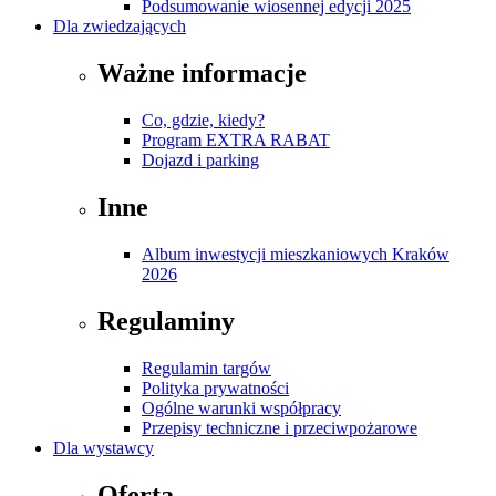
Podsumowanie wiosennej edycji 2025
Dla zwiedzających
Ważne informacje
Co, gdzie, kiedy?
Program EXTRA RABAT
Dojazd i parking
Inne
Album inwestycji mieszkaniowych Kraków
2026
Regulaminy
Regulamin targów
Polityka prywatności
Ogólne warunki współpracy
Przepisy techniczne i przeciwpożarowe
Dla wystawcy
Oferta