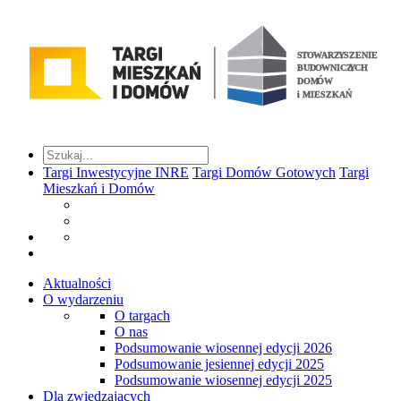
Targi Inwestycyjne INRE
Targi Domów Gotowych
Targi
Mieszkań i Domów
Aktualności
O wydarzeniu
O targach
O nas
Podsumowanie wiosennej edycji 2026
Podsumowanie jesiennej edycji 2025
Podsumowanie wiosennej edycji 2025
Dla zwiedzających