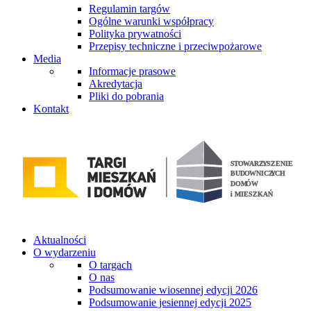
Regulamin targów
Ogólne warunki współpracy
Polityka prywatności
Przepisy techniczne i przeciwpożarowe
Media
Informacje prasowe
Akredytacja
Pliki do pobrania
Kontakt
Aktualności
O wydarzeniu
O targach
O nas
Podsumowanie wiosennej edycji 2026
Podsumowanie jesiennej edycji 2025