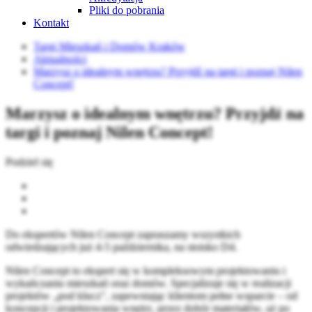
Pliki do pobrania
Kontakt
Targi Mieszkań i Domów Kraków
Aktualności
Marzysz o idealnym wnętrzu? Przyjdź na targi i poznaj Nilen
Concept!
Marzysz o idealnym wnętrzu? Przyjdź na
targi i poznaj Nilen Concept!
Podziel się
Do ekspertów Nilen Concept zapraszamy wszystkich
odwiedzających już 4-5 października, na stoisko D4.
Nilen Concept to ekspert się w kompleksowym projektowaniu i
wykańczaniu mieszkań oraz domów. Specjalizuje się w realizacji
projektów „pod klucz", zapewniając klientom pełne wsparcie – od
koncepcji i projektowania wnętrz, przez dobór materiałów, aż po