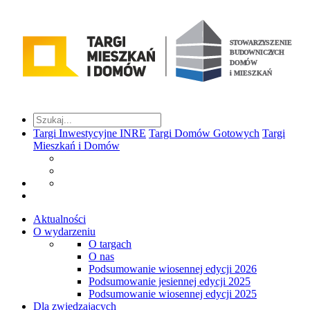
Targi Inwestycyjne INRE
Targi Domów Gotowych
Targi
Mieszkań i Domów
Aktualności
O wydarzeniu
O targach
O nas
Podsumowanie wiosennej edycji 2026
Podsumowanie jesiennej edycji 2025
Podsumowanie wiosennej edycji 2025
Dla zwiedzających