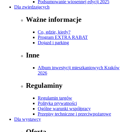
Podsumowanie wiosennej edycji 2025
Dla zwiedzających
Ważne informacje
Co, gdzie, kiedy?
Program EXTRA RABAT
Dojazd i parking
Inne
Album inwestycji mieszkaniowych Kraków
2026
Regulaminy
Regulamin targów
Polityka prywatności
Ogólne warunki współpracy
Przepisy techniczne i przeciwpożarowe
Dla wystawcy
Oferta