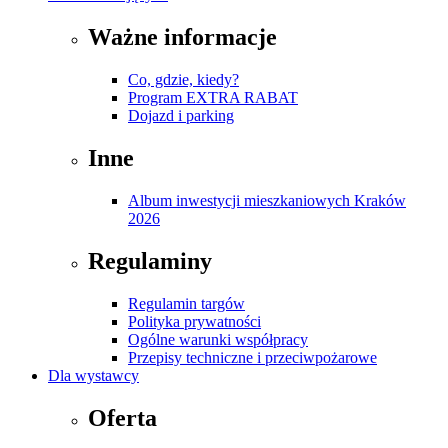
Ważne informacje
Co, gdzie, kiedy?
Program EXTRA RABAT
Dojazd i parking
Inne
Album inwestycji mieszkaniowych Kraków
2026
Regulaminy
Regulamin targów
Polityka prywatności
Ogólne warunki współpracy
Przepisy techniczne i przeciwpożarowe
Dla wystawcy
Oferta