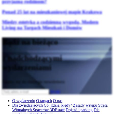
przyjazną rodzinom?
Ponad 25 lat na mieszkaniowej mapie Krakowa
Między estetyką a codzienną wygodą. Modern
Living na Targach Mieszkań i Domów
Bądź na bieżąco
z nadchodzącymi
wydarzeniami
Zapisz się do naszego newslettera
Wyślij
O wydarzeniu
O targach
O nas
Dla zwiedzających
Co, gdzie, kiedy?
Zasady wstępu
Strefa
Wirtualnych Spacerów 3DEstate
Dojazd i parking
Dla