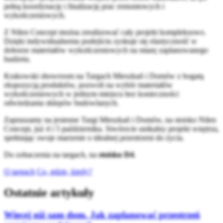
pełną koordynację i finalizację prac remontowych i
wykończeniowych.
Z Nilen Concept można zrealizować cały projekt kompleksowo.
Dzięki indywidualnemu podejściu zyskuje się elastyczność w
doborze materiałów wykończeniowych na miarę zaplanowanego
budżetu.
Krakowski showroom na Targach Mieszkań i Domów z bogatą
ekspozycją produktów, pozwoli na wybór materiałów
wykończeniowych w jednym miejscu bez konieczności
odwiedzania sklepów budowlanych.
Zapraszamy na jesienne Targi Mieszkań i Domów, na stoisko Nilen
Concept, już 4 i 5 października. Stwórzcie unikalny projekt wnętrza,
spełniając swoje marzenie o idealnej przestrzeni do życia.
Do zobaczenia na targach, na
stoisku D4
.
O targach
Co, gdzie, kiedy?
Ostatnie artykuły
Więcej niż sam dom. Jak zaplanować przestrzeń