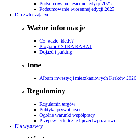
Podsumowanie jesiennej edycji 2025
Podsumowanie wiosennej edycji 2025
Dla zwiedzających
Ważne informacje
Co, gdzie, kiedy?
Program EXTRA RABAT
Dojazd i parking
Inne
Album inwestycji mieszkaniowych Kraków 2026
Regulaminy
Regulamin targów
Polityka prywatności
Ogólne warunki współpracy
Przepisy techniczne i przeciwpożarowe
Dla wystawcy