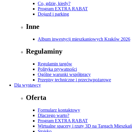
Co, gdzie, kiedy?
Program EXTRA RABAT
Dojazd i parking
Inne
Album inwestycji mieszkaniowych Kraków 2026
Regulaminy
Regulamin targów
Polityka prywatności
Ogólne warunki współpracy
Przepisy techniczne i przeciwpożarowe
Dla wystawcy
Oferta
Formularz kontaktowy
Dlaczego warto?
Program EXTRA RABAT
Wirtualne spacery i rzuty 3D na Targach Mieszk
Stoisko