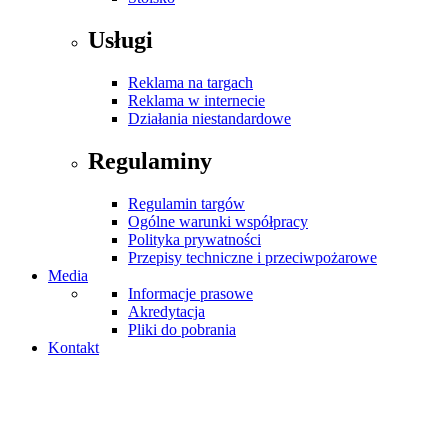
Usługi
Reklama na targach
Reklama w internecie
Działania niestandardowe
Regulaminy
Regulamin targów
Ogólne warunki współpracy
Polityka prywatności
Przepisy techniczne i przeciwpożarowe
Media
Informacje prasowe
Akredytacja
Pliki do pobrania
Kontakt