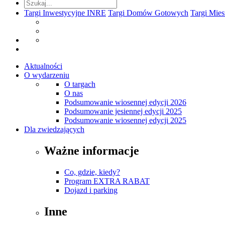
Targi Inwestycyjne INRE
Targi Domów Gotowych
Targi Mie
Aktualności
O wydarzeniu
O targach
O nas
Podsumowanie wiosennej edycji 2026
Podsumowanie jesiennej edycji 2025
Podsumowanie wiosennej edycji 2025
Dla zwiedzających
Ważne informacje
Co, gdzie, kiedy?
Program EXTRA RABAT
Dojazd i parking
Inne