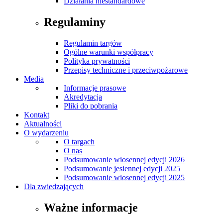
Działania niestandardowe
Regulaminy
Regulamin targów
Ogólne warunki współpracy
Polityka prywatności
Przepisy techniczne i przeciwpożarowe
Media
Informacje prasowe
Akredytacja
Pliki do pobrania
Kontakt
Aktualności
O wydarzeniu
O targach
O nas
Podsumowanie wiosennej edycji 2026
Podsumowanie jesiennej edycji 2025
Podsumowanie wiosennej edycji 2025
Dla zwiedzających
Ważne informacje