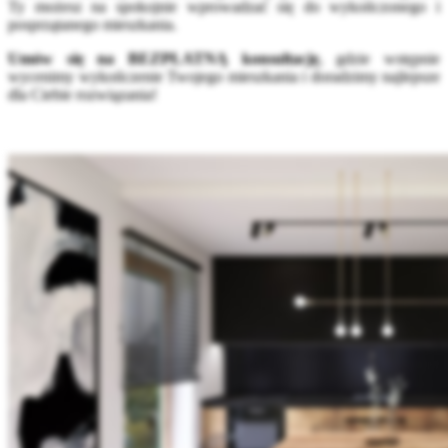
Ty możesz na spokojnie wprowadzać się do wykończonego i
posprzątanego mieszkania.
Umów się na BEZPŁATNĄ konsultację
, gdzie wstępnie
wycenimy wykończenie Twojego mieszkania i doradzimy najlepsze
dla Ciebie rozwiązania!