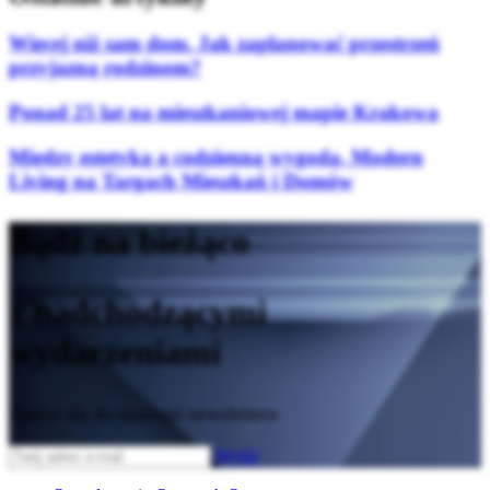
Więcej niż sam dom. Jak zaplanować przestrzeń
przyjazną rodzinom?
Ponad 25 lat na mieszkaniowej mapie Krakowa
Między estetyką a codzienną wygodą. Modern
Living na Targach Mieszkań i Domów
Bądź na bieżąco
z nadchodzącymi
wydarzeniami
Zapisz się do naszego newslettera
Wyślij