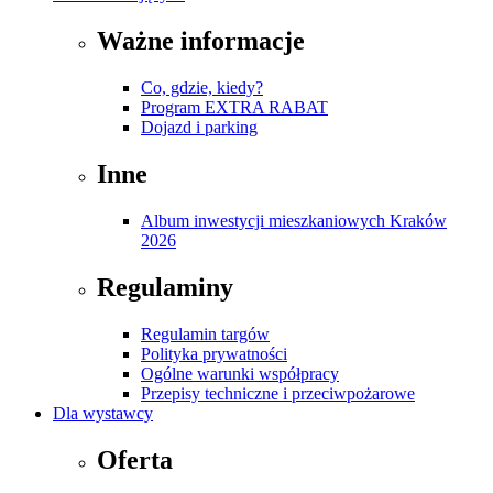
Ważne informacje
Co, gdzie, kiedy?
Program EXTRA RABAT
Dojazd i parking
Inne
Album inwestycji mieszkaniowych Kraków
2026
Regulaminy
Regulamin targów
Polityka prywatności
Ogólne warunki współpracy
Przepisy techniczne i przeciwpożarowe
Dla wystawcy
Oferta