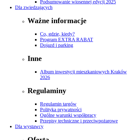
Podsumowanie wiosennej edycji 2025
Dla zwiedzających
Ważne informacje
Co, gdzie, kiedy?
Program EXTRA RABAT
Dojazd i parking
Inne
Album inwestycji mieszkaniowych Kraków
2026
Regulaminy
Regulamin targów
Polityka prywatności
Ogólne warunki współpracy
Przepisy techniczne i przeciwpożarowe
Dla wystawcy
Oferta