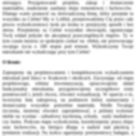
stresujące. Przygotowanie projektu, zakup i dostarczenie
materiałów, znalezienie zaufanej ekipy remontowej i fachowców.
Dlatego warto postawić na doświadczoną firmę, który przejmie to
wszystko za Ciebie! My w Loftful, przeprowadzimy Cię przez cały
proces wykończeniowy krok po kroku w przejrzysty sposób i bez
stresu. Przejmiemy za Ciebie wszystkie obowiązki, ograniczając
Twój wkład jedynie do akceptacji poszczególnych etapów. Ty w
tym czasie możesz ze spokojem czekać na efekty, nie przewracając
swojego życia o 180 stopni pod remont. Wykończymy Twoje
mieszkanie nie wykańczając przy tym Ciebie!
O firmie:
Zajmujemy się projektowaniem i kompleksowym wykańczaniem
mieszkań pod klucz w Krakowie i okolicach. Zaczynając od etapu
projektowego, robimy inwentaryzację, opracowujemy układ
funkcjonalny mieszkania, przygotowujemy szczegółowe rzuty
pomieszczeń i, jeżeli chcesz, również wizualizację. W oparciu o to,
tworzymy listę zakupową, na podstawie której zamawiamy i
dostarczamy wszystkie potrzebne materiały. Wedle Twojego
życzenia, możemy również zaprojektować, a później wykonać
meble na wymiar - zabudowę kuchenną, schody, szafy modułowe
czy lustra. Podczas etapu wykończenia, koordynujemy pracę ekipy
oraz fachowców, na bieżąco dbając o nadzór nad jakością i
terminem realizacji. Na końcu ogarniamy poremontowy bałagan, a