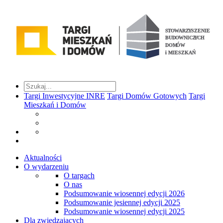
Targi Inwestycyjne INRE
Targi Domów Gotowych
Targi
Mieszkań i Domów
Aktualności
O wydarzeniu
O targach
O nas
Podsumowanie wiosennej edycji 2026
Podsumowanie jesiennej edycji 2025
Podsumowanie wiosennej edycji 2025
Dla zwiedzających