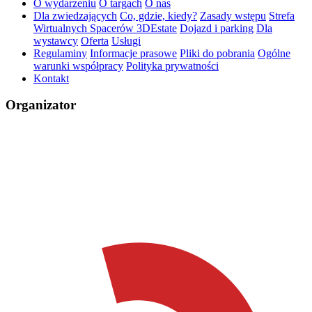
O wydarzeniu
O targach
O nas
Dla zwiedzających
Co, gdzie, kiedy?
Zasady wstępu
Strefa
Wirtualnych Spacerów 3DEstate
Dojazd i parking
Dla
wystawcy
Oferta
Usługi
Regulaminy
Informacje prasowe
Pliki do pobrania
Ogólne
warunki współpracy
Polityka prywatności
Kontakt
Organizator