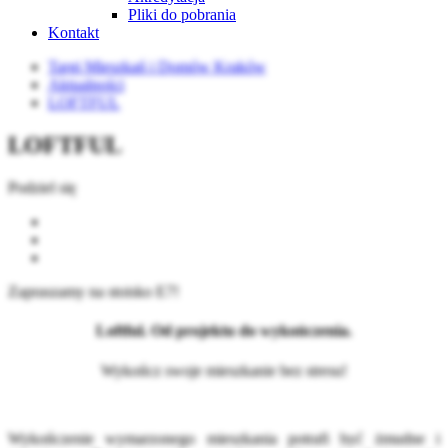
Pliki do pobrania
Kontakt
Targi Mieszkań i Domów Kraków
Aktualności
LOFTFUL
LOFTFUL
Podziel się
Zapraszamy na stoisko E7!
Loftful. Od projektu do wykończenia.
Wykończ swoje mieszkanie bez stresu!
Wykończenie wymarzonego mieszkania potrafi być żmudne i