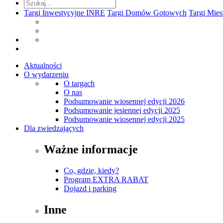
Targi Inwestycyjne INRE
Targi Domów Gotowych
Targi Mie
Aktualności
O wydarzeniu
O targach
O nas
Podsumowanie wiosennej edycji 2026
Podsumowanie jesiennej edycji 2025
Podsumowanie wiosennej edycji 2025
Dla zwiedzających
Ważne informacje
Co, gdzie, kiedy?
Program EXTRA RABAT
Dojazd i parking
Inne