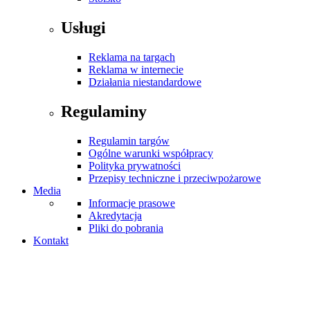
Usługi
Reklama na targach
Reklama w internecie
Działania niestandardowe
Regulaminy
Regulamin targów
Ogólne warunki współpracy
Polityka prywatności
Przepisy techniczne i przeciwpożarowe
Media
Informacje prasowe
Akredytacja
Pliki do pobrania
Kontakt