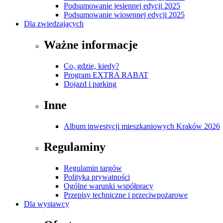
Podsumowanie jesiennej edycji 2025
Podsumowanie wiosennej edycji 2025
Dla zwiedzających
Ważne informacje
Co, gdzie, kiedy?
Program EXTRA RABAT
Dojazd i parking
Inne
Album inwestycji mieszkaniowych Kraków 2026
Regulaminy
Regulamin targów
Polityka prywatności
Ogólne warunki współpracy
Przepisy techniczne i przeciwpożarowe
Dla wystawcy