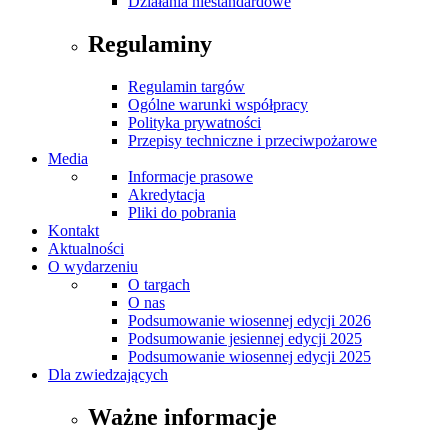
Działania niestandardowe
Regulaminy
Regulamin targów
Ogólne warunki współpracy
Polityka prywatności
Przepisy techniczne i przeciwpożarowe
Media
Informacje prasowe
Akredytacja
Pliki do pobrania
Kontakt
Aktualności
O wydarzeniu
O targach
O nas
Podsumowanie wiosennej edycji 2026
Podsumowanie jesiennej edycji 2025
Podsumowanie wiosennej edycji 2025
Dla zwiedzających
Ważne informacje