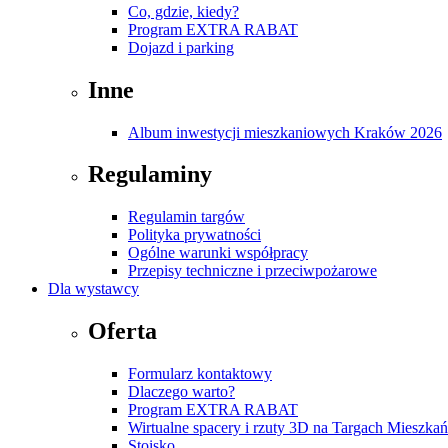
Co, gdzie, kiedy?
Program EXTRA RABAT
Dojazd i parking
Inne
Album inwestycji mieszkaniowych Kraków 2026
Regulaminy
Regulamin targów
Polityka prywatności
Ogólne warunki współpracy
Przepisy techniczne i przeciwpożarowe
Dla wystawcy
Oferta
Formularz kontaktowy
Dlaczego warto?
Program EXTRA RABAT
Wirtualne spacery i rzuty 3D na Targach Mieszk
Stoisko