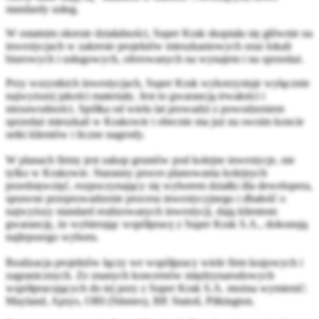
standardy usług.
W ostatnim okresie działalności, Super Krak skupiała się głównie na
inwestycjach w zakresie projektów mieszkaniowych oraz lokali
biurowych i usługowych, oferowanych na wynajem i na sprzedaż.
Przy wszystkich inwestycjach, Super Krak wykorzystuje wyłącznie
najwyższej jakości materiały. Jest to gwarancją trwałości i
niezawodności. Spółka od wielu lat prowadzi z powodzeniem
sprzedaż mieszkań w Krakowie i obecnie ma już na swoim koncie
setki klientów i liczne nagrody.
W planach firmy jest zakup gruntów pod kolejne inwestycje, nie
tylko w Krakowie. Staranny proces planowania kolejnych
przedsięwzięć, rozpoczynający się wyborem działki dla dewelopera,
sprawne przeprowadzenie procesu inwestycyjnego i dbałość o
najwyższy standard realizowanych inwestycji, dają klientom
gwarancję, że wybierając współpracę z Super Krak S.A., dokonują
najlepszego wyboru.
Realizacja projektów łączy we współpracy wiele firm krajowych i
zagranicznych. Ze znanych koncernów międzynarodowych
współpracujących do tej pory z Super Krak S.A. można wymienić:
Mayland, Apsys, OBI (Stinnes), BP, Statoil, Pilkington.