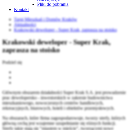
Pliki do pobrania
Kontakt
Targi Mieszkań i Domów Kraków
Aktualności
Krakowski deweloper - Super Krak, zaprasza na stoisko
Krakowski deweloper - Super Krak,
zaprasza na stoisko
Podziel się
Głównym obszarem działalności Super Krak S.A. jest prowadzenie
prac dewelopersko - inwestorskich w zakresie budownictwa
mieszkaniowego, nowoczesnych centrów handlowych,
rekreacyjnych, biurowych, hoteli i obiektów przemysłowych.
Na obszarach, które firma zagospodarowuje, tworzy strefy, których
główną cechą jest wzajemne uzupełnianie się różnych funkcji.
Strefy takie stają się "miastem w mieście", tworzącymi nowe