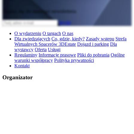
Zapisz się do naszego newslettera
Wyślij
O wydarzeniu
O targach
O nas
Dla zwiedzających
Co, gdzie, kiedy?
Zasady wstępu
Strefa
Wirtualnych Spacerów 3DEstate
Dojazd i parking
Dla
wystawcy
Oferta
Usługi
Regulaminy
Informacje prasowe
Pliki do pobrania
Ogólne
warunki współpracy
Polityka prywatności
Kontakt
Organizator