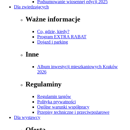
Podsumowanie wiosennej edycji 2025
Dla zwiedzających
Ważne informacje
Co, gdzie, kiedy?
Program EXTRA RABAT
Dojazd i parking
Inne
Album inwestycji mieszkaniowych Kraków
2026
Regulaminy
Regulamin targów
Polityka prywatności
Ogólne warunki współpracy
Przepisy techniczne i przeciwpożarowe
Dla wystawcy
Oferta