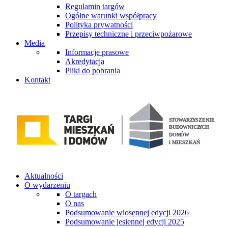
Regulamin targów
Ogólne warunki współpracy
Polityka prywatności
Przepisy techniczne i przeciwpożarowe
Media
Informacje prasowe
Akredytacja
Pliki do pobrania
Kontakt
Aktualności
O wydarzeniu
O targach
O nas
Podsumowanie wiosennej edycji 2026
Podsumowanie jesiennej edycji 2025