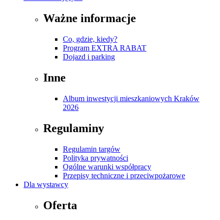
Ważne informacje
Co, gdzie, kiedy?
Program EXTRA RABAT
Dojazd i parking
Inne
Album inwestycji mieszkaniowych Kraków
2026
Regulaminy
Regulamin targów
Polityka prywatności
Ogólne warunki współpracy
Przepisy techniczne i przeciwpożarowe
Dla wystawcy
Oferta