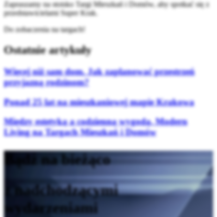
Zapraszamy na stoisko Targi Mieszkań i Domów, aby spotkać się z
przedstawicielami Super Krak.
Do zobaczenia na targach!
Ostatnie artykuły
Więcej niż sam dom. Jak zaplanować przestrzeń
przyjazną rodzinom?
Ponad 25 lat na mieszkaniowej mapie Krakowa
Między estetyką a codzienną wygodą. Modern
Living na Targach Mieszkań i Domów
Bądź na bieżąco
z nadchodzącymi
wydarzeniami