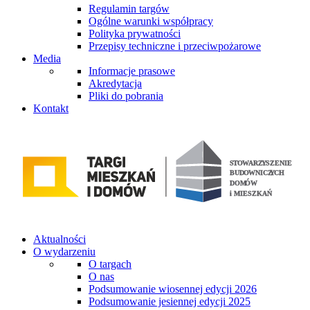
Regulamin targów
Ogólne warunki współpracy
Polityka prywatności
Przepisy techniczne i przeciwpożarowe
Media
Informacje prasowe
Akredytacja
Pliki do pobrania
Kontakt
Aktualności
O wydarzeniu
O targach
O nas
Podsumowanie wiosennej edycji 2026
Podsumowanie jesiennej edycji 2025