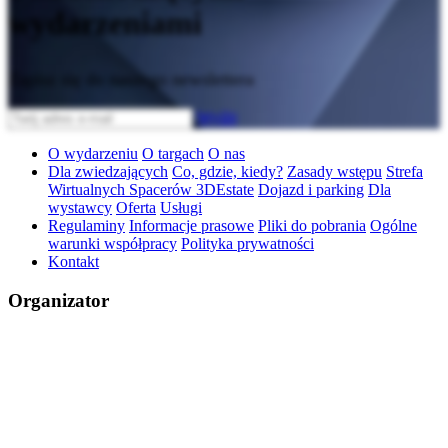
wydarzeniami
Zapisz się do naszego newslettera
Wyślij
O wydarzeniu
O targach
O nas
Dla zwiedzających
Co, gdzie, kiedy?
Zasady wstępu
Strefa
Wirtualnych Spacerów 3DEstate
Dojazd i parking
Dla
wystawcy
Oferta
Usługi
Regulaminy
Informacje prasowe
Pliki do pobrania
Ogólne
warunki współpracy
Polityka prywatności
Kontakt
Organizator