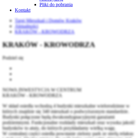
Pliki do pobrania
Kontakt
Targi Mieszkań i Domów Kraków
Aktualności
KRAKÓW - KROWODRZA
KRAKÓW - KROWODRZA
Podziel się
NOWA INWESTYCJA W CENTRUM
KRAKÓW - KROWODRZA
W skład osiedla wchodzą 4 budynki mieszkalne wielorodzinne w
których znajdzie się 340 mieszkań o podwyższonym standardzie.
Budynki połączone będą dwukondygnacyjnymi garażami
podziemnymi. Funkcjonalne rozkłady mieszkań oraz wysoka jakość
budynków to atuty, do których przykładamy wielką wagę.
W centralnej części osiedla powstanie zielony park ze strefą relaksu