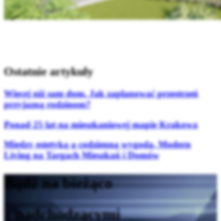
Ostatnie artykuły
Więcej niż sam dom. Jak zaplanować przestrzeń
przyjazną rodzinom?
Ponad 25 lat na mieszkaniowej mapie Krakowa
Między estetyką a codzienną wygodą. Modern
Living na Targach Mieszkań i Domów
Bądź na bieżąco
z nadchodzącymi