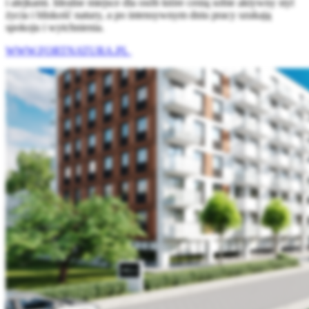
i alejkami. Idealne miejsce dla osób które cenią sobie aktywny styl
życia i bliskość natury, a po intensywnym dniu pracy szukają
spokoju i wytchnienia.
WWW.FORTNATURA.PL