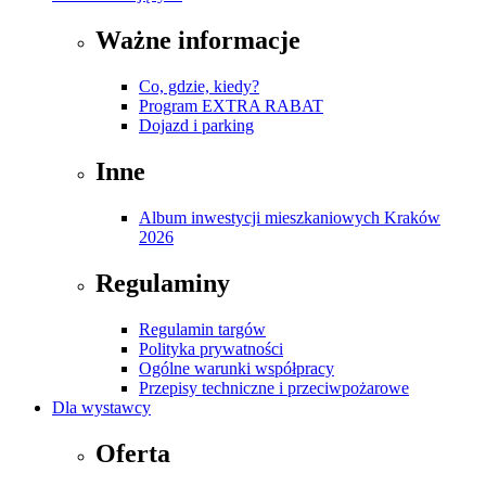
Ważne informacje
Co, gdzie, kiedy?
Program EXTRA RABAT
Dojazd i parking
Inne
Album inwestycji mieszkaniowych Kraków
2026
Regulaminy
Regulamin targów
Polityka prywatności
Ogólne warunki współpracy
Przepisy techniczne i przeciwpożarowe
Dla wystawcy
Oferta