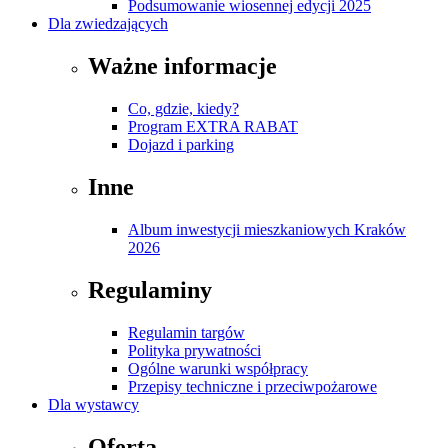
Podsumowanie wiosennej edycji 2025
Dla zwiedzających
Ważne informacje
Co, gdzie, kiedy?
Program EXTRA RABAT
Dojazd i parking
Inne
Album inwestycji mieszkaniowych Kraków
2026
Regulaminy
Regulamin targów
Polityka prywatności
Ogólne warunki współpracy
Przepisy techniczne i przeciwpożarowe
Dla wystawcy
Oferta