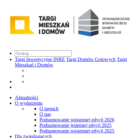
Targi Inwestycyjne INRE
Targi Domów Gotowych
Targi
Mieszkań i Domów
Aktualności
O wydarzeniu
O targach
O nas
Podsumowanie wiosennej edycji 2026
Podsumowanie jesiennej edycji 2025
Podsumowanie wiosennej edycji 2025
Dla zwiedzających