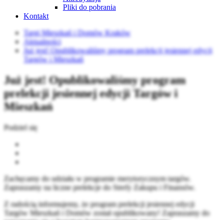
Pliki do pobrania
Kontakt
Targi Mieszkań i Domów Kraków
Aktualności
Już jest! Opublikowaliśmy program prelekcji jesiennej edycji
Targów i Mieszkań
Już jest! Opublikowaliśmy program
prelekcji jesiennej edycji Targów i
Mieszkań
Podziel się
Zachęcamy do udziału w programie merytorycznym targów.
Zapraszamy na liczne prelekcje do Strefy Zakupu i Finansów.
Z radością informujemy, że program prelekcji jesiennej edycji
Targów Mieszkań i Domów został opublikowany! Zapraszamy do