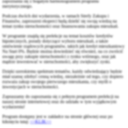
zapoznania się z bogatym harmonogramem programu
merytorycznego.
Podczas dwóch dni wydarzenia, w ramach Strefy Zakupu i
Finansów, zaproszeni eksperci będą dzielić się swoją wiedzą na
temat rynku nieruchomości oraz finansowania zakupu mieszkań.
W programie znajdą się prelekcje na temat kosztów kredytów
hipotecznych, porady dotyczące wyboru mieszkań, a także
omówienie rządowych programów, takich jak kredyt mieszkaniowy
Na Start 0%. Będzie można dowiedzieć się również, na co zwrócić
uwagę przy zakupie nieruchomości z rynku wtórnego, oraz jak
mądrze inwestować w nieruchomości, aby zwiększyć zyski.
Dzięki szerokiemu spektrum tematów, każdy odwiedzający będzie
miał szansę zdobyć cenną wiedzę, niezależnie od tego, czy dopiero
rozważa zakup swojego pierwszego mieszkania, czy myśli o
inwestycjach w nieruchomości.
Zapraszamy do zapoznania się z pełnym programem prelekcji na
naszej stronie internetowej oraz do udziału w tym wyjątkowym
wydarzeniu!
Program dostępny jest w zakładce na stronie głównej oraz po
kiknięciu tutaj:
>>KLIK>>