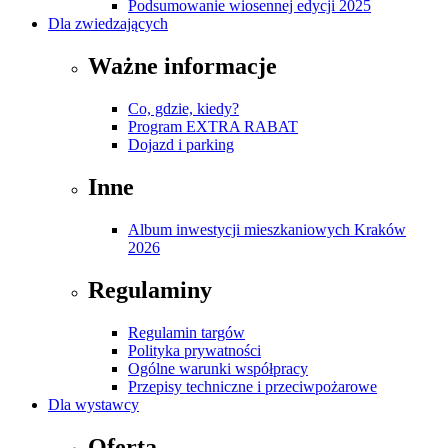
Podsumowanie wiosennej edycji 2025
Dla zwiedzających
Ważne informacje
Co, gdzie, kiedy?
Program EXTRA RABAT
Dojazd i parking
Inne
Album inwestycji mieszkaniowych Kraków
2026
Regulaminy
Regulamin targów
Polityka prywatności
Ogólne warunki współpracy
Przepisy techniczne i przeciwpożarowe
Dla wystawcy
Oferta