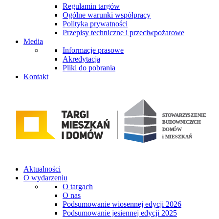
Regulamin targów
Ogólne warunki współpracy
Polityka prywatności
Przepisy techniczne i przeciwpożarowe
Media
Informacje prasowe
Akredytacja
Pliki do pobrania
Kontakt
Aktualności
O wydarzeniu
O targach
O nas
Podsumowanie wiosennej edycji 2026
Podsumowanie jesiennej edycji 2025