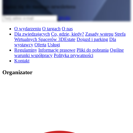
Zapisz się do naszego newslettera
Wyślij
O wydarzeniu
O targach
O nas
Dla zwiedzających
Co, gdzie, kiedy?
Zasady wstępu
Strefa
Wirtualnych Spacerów 3DEstate
Dojazd i parking
Dla
wystawcy
Oferta
Usługi
Regulaminy
Informacje prasowe
Pliki do pobrania
Ogólne
warunki współpracy
Polityka prywatności
Kontakt
Organizator