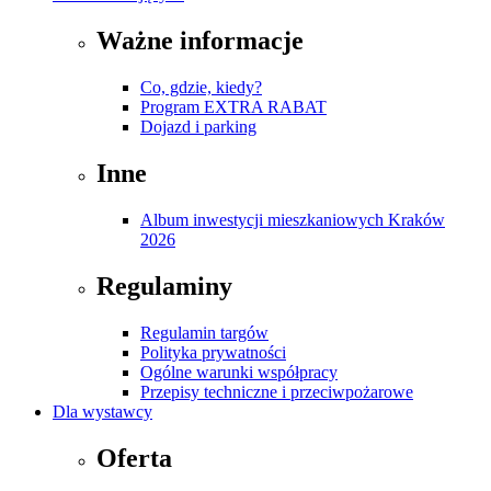
Ważne informacje
Co, gdzie, kiedy?
Program EXTRA RABAT
Dojazd i parking
Inne
Album inwestycji mieszkaniowych Kraków
2026
Regulaminy
Regulamin targów
Polityka prywatności
Ogólne warunki współpracy
Przepisy techniczne i przeciwpożarowe
Dla wystawcy
Oferta