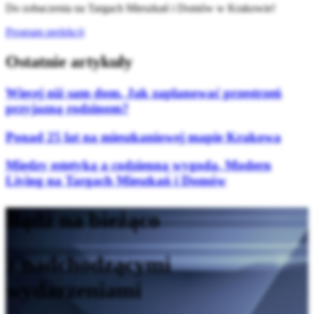
Do zobaczenia na Targach Mieszkań i Domów w Krakowie!
Program prelekcji
Ostatnie artykuły
Więcej niż sam dom. Jak zaplanować przestrzeń
przyjazną rodzinom?
Ponad 25 lat na mieszkaniowej mapie Krakowa
Między estetyką a codzienną wygodą. Modern
Living na Targach Mieszkań i Domów
Bądź na bieżąco
z nadchodzącymi
wydarzeniami