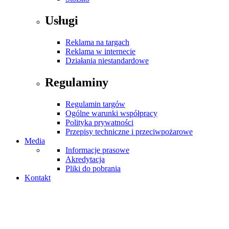
Usługi
Reklama na targach
Reklama w internecie
Działania niestandardowe
Regulaminy
Regulamin targów
Ogólne warunki współpracy
Polityka prywatności
Przepisy techniczne i przeciwpożarowe
Media
Informacje prasowe
Akredytacja
Pliki do pobrania
Kontakt