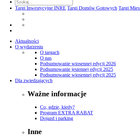
Targi Inwestycyjne INRE
Targi Domów Gotowych
Targi Mie
Aktualności
O wydarzeniu
O targach
O nas
Podsumowanie wiosennej edycji 2026
Podsumowanie jesiennej edycji 2025
Podsumowanie wiosennej edycji 2025
Dla zwiedzających
Ważne informacje
Co, gdzie, kiedy?
Program EXTRA RABAT
Dojazd i parking
Inne