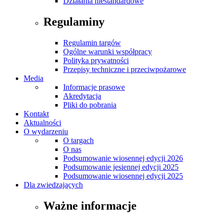
Działania niestandardowe
Regulaminy
Regulamin targów
Ogólne warunki współpracy
Polityka prywatności
Przepisy techniczne i przeciwpożarowe
Media
Informacje prasowe
Akredytacja
Pliki do pobrania
Kontakt
Aktualności
O wydarzeniu
O targach
O nas
Podsumowanie wiosennej edycji 2026
Podsumowanie jesiennej edycji 2025
Podsumowanie wiosennej edycji 2025
Dla zwiedzających
Ważne informacje