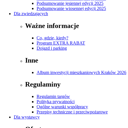
Podsumowanie jesiennej edycji 2025
Podsumowanie wiosennej edycji 2025
Dla zwiedzających
Ważne informacje
Co, gdzie, kiedy?
Program EXTRA RABAT
Dojazd i parking
Inne
Album inwestycji mieszkaniowych Kraków 2026
Regulaminy
Regulamin targów
Polityka prywatności
Ogólne warunki współpracy
Przepisy techniczne i przeciwpożarowe
Dla wystawcy