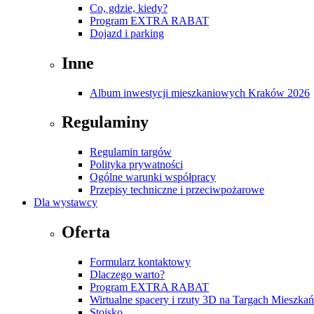
Co, gdzie, kiedy?
Program EXTRA RABAT
Dojazd i parking
Inne
Album inwestycji mieszkaniowych Kraków 2026
Regulaminy
Regulamin targów
Polityka prywatności
Ogólne warunki współpracy
Przepisy techniczne i przeciwpożarowe
Dla wystawcy
Oferta
Formularz kontaktowy
Dlaczego warto?
Program EXTRA RABAT
Wirtualne spacery i rzuty 3D na Targach Mieszk
Stoisko