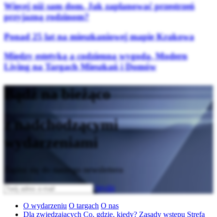
Więcej niż sam dom. Jak zaplanować przestrzeń
przyjazną rodzinom?
Ponad 25 lat na mieszkaniowej mapie Krakowa
Między estetyką a codzienną wygodą. Modern
Living na Targach Mieszkań i Domów
Bądź na bieżąco
z nadchodzącymi
wydarzeniami
Zapisz się do naszego newslettera
Wyślij
O wydarzeniu
O targach
O nas
Dla zwiedzających
Co, gdzie, kiedy?
Zasady wstępu
Strefa