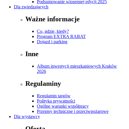
Podsumowanie wiosennej edycji 2025
Dla zwiedzających
Ważne informacje
Co, gdzie, kiedy?
Program EXTRA RABAT
Dojazd i parking
Inne
Album inwestycji mieszkaniowych Kraków
2026
Regulaminy
Regulamin targów
Polityka prywatności
Ogólne warunki współpracy
Przepisy techniczne i przeciwpożarowe
Dla wystawcy
Oferta