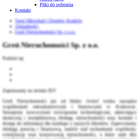
Pliki do pobrania
Kontakt
Targi Mieszkań i Domów Kraków
Aktualności
Greń Nieruchomości Sp. z o.o.
Greń Nieruchomości Sp. z o.o.
Podziel się
Zapraszamy na stoisko B3!
Greń Nieruchomości już od blisko ćwierć wieku zarządza
wspólnotami mieszkaniowymi i biurowcami w Krakowie.
Stosujemy nowoczesne rozwiązania technologiczne, ułatwiające
skuteczną i kompleksową obsługę nieruchomości oraz kontakt i
dostęp do informacji dla każdego z naszych klientów. Zapewniamy
obsługę prawną i finansową, nadzór nad rachunkami wspólnoty,
windykację oraz konserwację nieruchomości, o które stale dba