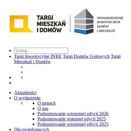
Targi Inwestycyjne INRE
Targi Domów Gotowych
Targi
Mieszkań i Domów
Aktualności
O wydarzeniu
O targach
O nas
Podsumowanie wiosennej edycji 2026
Podsumowanie jesiennej edycji 2025
Podsumowanie wiosennej edycji 2025
Dla zwiedzających