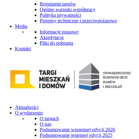
Regulamin targów
Ogólne warunki współpracy
Polityka prywatności
Przepisy techniczne i przeciwpożarowe
Media
Informacje prasowe
Akredytacja
Pliki do pobrania
Kontakt
Aktualności
O wydarzeniu
O targach
O nas
Podsumowanie wiosennej edycji 2026
Podsumowanie jesiennej edycji 2025