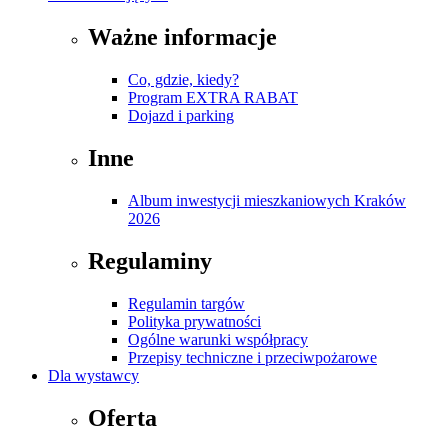
Ważne informacje
Co, gdzie, kiedy?
Program EXTRA RABAT
Dojazd i parking
Inne
Album inwestycji mieszkaniowych Kraków
2026
Regulaminy
Regulamin targów
Polityka prywatności
Ogólne warunki współpracy
Przepisy techniczne i przeciwpożarowe
Dla wystawcy
Oferta