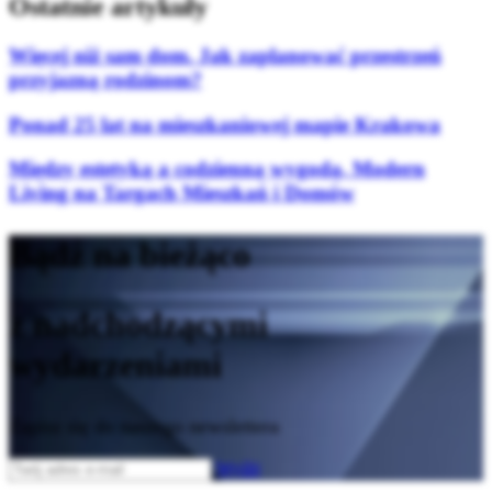
Ostatnie artykuły
Więcej niż sam dom. Jak zaplanować przestrzeń
przyjazną rodzinom?
Ponad 25 lat na mieszkaniowej mapie Krakowa
Między estetyką a codzienną wygodą. Modern
Living na Targach Mieszkań i Domów
Bądź na bieżąco
z nadchodzącymi
wydarzeniami
Zapisz się do naszego newslettera
Wyślij