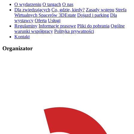
O wydarzeniu
O targach
O nas
Dla zwiedzających
Co, gdzie, kiedy?
Zasady wstępu
Strefa
Wirtualnych Spacerów 3DEstate
Dojazd i parking
Dla
wystawcy
Oferta
Usługi
Regulaminy
Informacje prasowe
Pliki do pobrania
Ogólne
warunki współpracy
Polityka prywatności
Kontakt
Organizator