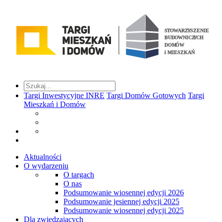
Targi Inwestycyjne INRE
Targi Domów Gotowych
Targi
Mieszkań i Domów
Aktualności
O wydarzeniu
O targach
O nas
Podsumowanie wiosennej edycji 2026
Podsumowanie jesiennej edycji 2025
Podsumowanie wiosennej edycji 2025
Dla zwiedzających