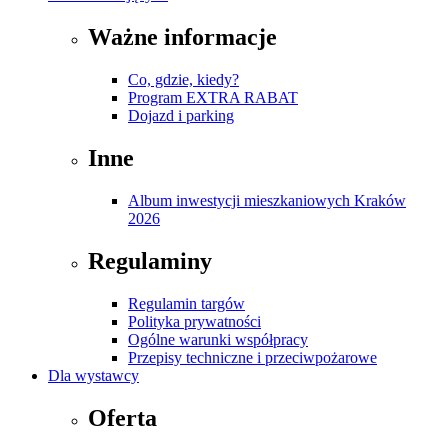
Ważne informacje
Co, gdzie, kiedy?
Program EXTRA RABAT
Dojazd i parking
Inne
Album inwestycji mieszkaniowych Kraków
2026
Regulaminy
Regulamin targów
Polityka prywatności
Ogólne warunki współpracy
Przepisy techniczne i przeciwpożarowe
Dla wystawcy
Oferta