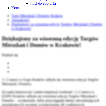
Pliki do pobrania
Kontakt
Targi Mieszkań i Domów Kraków
Aktualności
Dziękujemy za wiosenną edycję Targów Mieszkań i Domów
w Krakowie!
Dziękujemy za wiosenną edycję Targów
Mieszkań i Domów w Krakowie!
Podziel się
1 i 2 marca w Expo Kraków odbyła się wiosenna edycja Targów
Mieszkań i Domów.
Za nami intensywny i pełen inspiracji weekend. 1 i 2 marca w
EXPO Kraków odbyła się wiosenna edycja Targów Mieszkań i
Domów – wydarzenie, które przyciągnęło tłumy odwiedzających
poszukujących swojego wymarzonego M i najlepszych