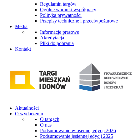
Regulamin targów
Ogólne warunki współpracy
Polityka prywatności
Przepisy techniczne i przeciwpożarowe
Media
Informacje prasowe
Akredytacja
Pliki do pobrania
Kontakt
Aktualności
O wydarzeniu
O targach
O nas
Podsumowanie wiosennej edycji 2026
Podsumowanie jesiennej edycji 2025