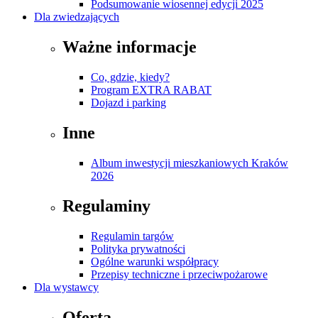
Podsumowanie wiosennej edycji 2025
Dla zwiedzających
Ważne informacje
Co, gdzie, kiedy?
Program EXTRA RABAT
Dojazd i parking
Inne
Album inwestycji mieszkaniowych Kraków
2026
Regulaminy
Regulamin targów
Polityka prywatności
Ogólne warunki współpracy
Przepisy techniczne i przeciwpożarowe
Dla wystawcy
Oferta