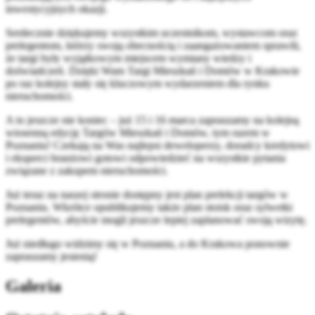
inwestycyjnych okazji.
Serdecznie dziękujemy wszystkim uczestnikom, wystawcom oraz
prelegentom, którzy swoją obecnością i zaangażowaniem sprawili,
że targi były wyjątkowym miejscem wymiany wiedzy i
doświadczeń. Dzięki Wam Targi Mieszkań i Domów w Krakowie
po raz kolejny stały się kluczowym wydarzeniem dla rynku
nieruchomości.
A to jeszcze nie koniec – już 15 i 16 marca zapraszamy na kolejną
wiosenną edycję Targów Mieszkań i Domów, tym razem w
Poznaniu! Czekają na Was najlepsi deweloperzy, doradcy kredytowi
i eksperci branżowi gotowi odpowiedzieć na wszystkie pytania
związane z zakupem nieruchomości.
Już teraz na naszej stronie dostępny jest plan prelekcji targów w
Poznaniu. Wkrótce opublikujemy także plan stoisk oraz sylwetki
prelegentów, abyście mogli jeszcze lepiej zaplanować swoją wizytę.
Już niedługo widzimy się w Poznaniu, a do Krakowa ponownie
zapraszamy jesienią!
Galeria