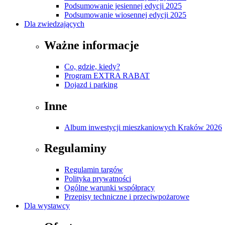
Podsumowanie jesiennej edycji 2025
Podsumowanie wiosennej edycji 2025
Dla zwiedzających
Ważne informacje
Co, gdzie, kiedy?
Program EXTRA RABAT
Dojazd i parking
Inne
Album inwestycji mieszkaniowych Kraków 2026
Regulaminy
Regulamin targów
Polityka prywatności
Ogólne warunki współpracy
Przepisy techniczne i przeciwpożarowe
Dla wystawcy