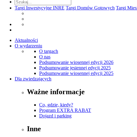
Targi Inwestycyjne INRE
Targi Domów Gotowych
Targi Mie
Aktualności
O wydarzeniu
O targach
O nas
Podsumowanie wiosennej edycji 2026
Podsumowanie jesiennej edycji 2025
Podsumowanie wiosennej edycji 2025
Dla zwiedzających
Ważne informacje
Co, gdzie, kiedy?
Program EXTRA RABAT
Dojazd i parking
Inne