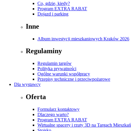
Co, gdzie, kiedy?
Program EXTRA RABAT
Dojazd i parking
Inne
Album inwestycji mieszkaniowych Kraków 2026
Regulaminy
Regulamin targów
Polityka prywatności
Ogólne warunki współpracy
Przepisy techniczne i przeciwpożarowe
Dla wystawcy
Oferta
Formularz kontaktowy
Dlaczego warto?
Program EXTRA RABAT
Wirtualne spacery i rzuty 3D na Targach Mieszk
Stoisko