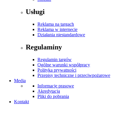
Usługi
Reklama na targach
Reklama w internecie
Działania niestandardowe
Regulaminy
Regulamin targów
Ogólne warunki współpracy
Polityka prywatności
Przepisy techniczne i przeciwpożarowe
Media
Informacje prasowe
Akredytacja
Pliki do pobrania
Kontakt