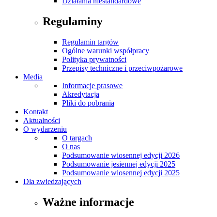
Działania niestandardowe
Regulaminy
Regulamin targów
Ogólne warunki współpracy
Polityka prywatności
Przepisy techniczne i przeciwpożarowe
Media
Informacje prasowe
Akredytacja
Pliki do pobrania
Kontakt
Aktualności
O wydarzeniu
O targach
O nas
Podsumowanie wiosennej edycji 2026
Podsumowanie jesiennej edycji 2025
Podsumowanie wiosennej edycji 2025
Dla zwiedzających
Ważne informacje