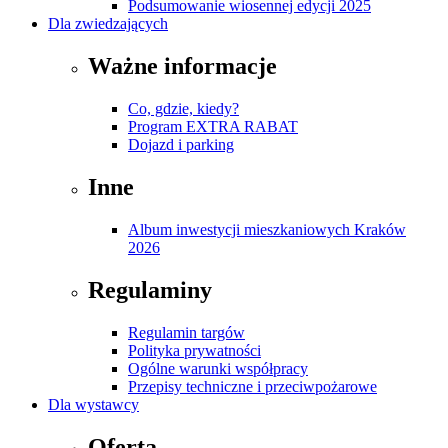
Podsumowanie wiosennej edycji 2025
Dla zwiedzających
Ważne informacje
Co, gdzie, kiedy?
Program EXTRA RABAT
Dojazd i parking
Inne
Album inwestycji mieszkaniowych Kraków
2026
Regulaminy
Regulamin targów
Polityka prywatności
Ogólne warunki współpracy
Przepisy techniczne i przeciwpożarowe
Dla wystawcy
Oferta