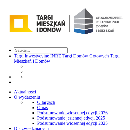
Targi Inwestycyjne INRE
Targi Domów Gotowych
Targi
Mieszkań i Domów
Aktualności
O wydarzeniu
O targach
O nas
Podsumowanie wiosennej edycji 2026
Podsumowanie jesiennej edycji 2025
Podsumowanie wiosennej edycji 2025
Dla zwiedzających