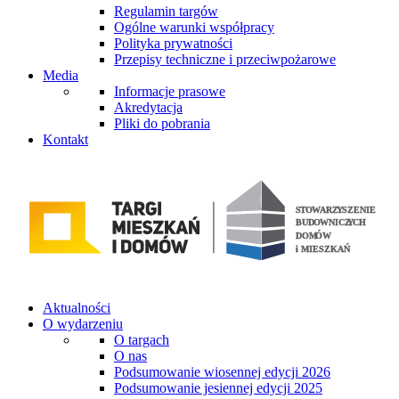
Regulamin targów
Ogólne warunki współpracy
Polityka prywatności
Przepisy techniczne i przeciwpożarowe
Media
Informacje prasowe
Akredytacja
Pliki do pobrania
Kontakt
Aktualności
O wydarzeniu
O targach
O nas
Podsumowanie wiosennej edycji 2026
Podsumowanie jesiennej edycji 2025