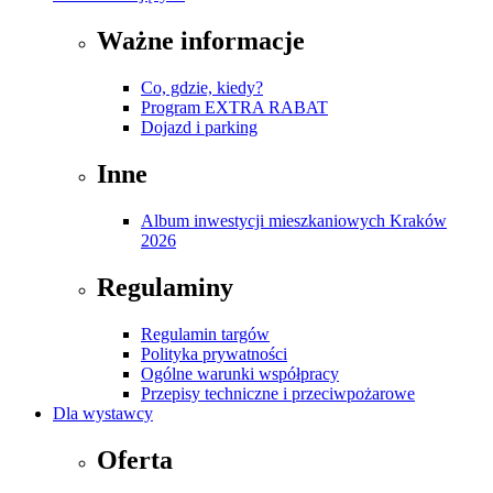
Ważne informacje
Co, gdzie, kiedy?
Program EXTRA RABAT
Dojazd i parking
Inne
Album inwestycji mieszkaniowych Kraków
2026
Regulaminy
Regulamin targów
Polityka prywatności
Ogólne warunki współpracy
Przepisy techniczne i przeciwpożarowe
Dla wystawcy
Oferta