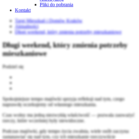
Pliki do pobrania
Kontakt
Targi Mieszkań i Domów Kraków
Aktualności
Długi weekend, który zmienia potrzeby mieszkaniowe
Długi weekend, który zmienia potrzeby
mieszkaniowe
Podziel się
Spokojniejsze tempo majówki sprzyja refleksji nad tym, czego
naprawdę oczekujemy od własnego mieszkania.
Czas wolny ma jedną niezwykłą właściwość — pozwala zauważyć
rzeczy, które wcześniej były niewidoczne.
Podczas majówki, gdy tempo życia zwalnia, wiele osób zaczyna
zastanawiać się nad tym, czy ich mieszkanie rzeczywiście