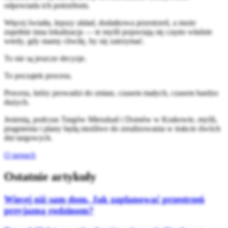
odpowiada ich potrzebom.
Więcej światła, lepszy układ, dodatkowa przestrzeń, a może
zupełnie inna lokalizacja — te myśli pojawiają się często właśnie
wtedy, gdy mamy chwilę, by się zatrzymać.
To nie są jeszcze decyzje.
To początek procesu.
Procesu, który prowadzi do zmian, czasem małych, czasem bardzo
dużych.
Jesienią, podczas Targów Mieszkań i Domów w
Krakowie
, myśli,
pragnienia i plany będą możliwe do zrealizowania w trakcie dwóch
dni targowych.
O targach
Ostatnie artykuły
Więcej niż sam dom. Jak zaplanować przestrzeń
przyjazną rodzinom?