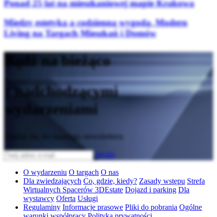
Ponad 25 lat na mieszkaniowej mapie Krakowa
Między estetyką a codzienną wygodą. Modern
Living na Targach Mieszkań i Domów
Bądź na bieżąco
z nadchodzącymi
wydarzeniami
Zapisz się do naszego newslettera
Wyślij
O wydarzeniu
O targach
O nas
Dla zwiedzających
Co, gdzie, kiedy?
Zasady wstępu
Strefa
Wirtualnych Spacerów 3DEstate
Dojazd i parking
Dla
wystawcy
Oferta
Usługi
Regulaminy
Informacje prasowe
Pliki do pobrania
Ogólne
warunki współpracy
Polityka prywatności