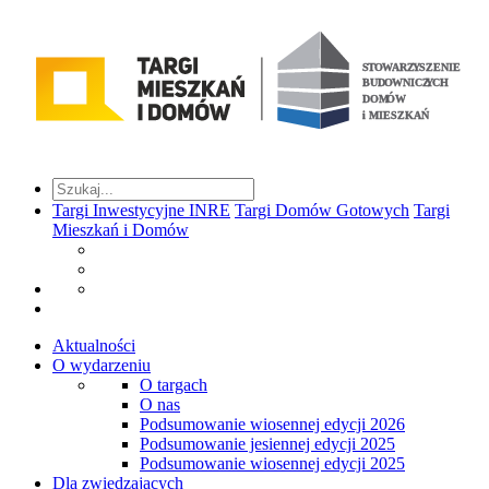
Targi Inwestycyjne INRE
Targi Domów Gotowych
Targi
Mieszkań i Domów
Aktualności
O wydarzeniu
O targach
O nas
Podsumowanie wiosennej edycji 2026
Podsumowanie jesiennej edycji 2025
Podsumowanie wiosennej edycji 2025
Dla zwiedzających