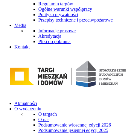
Regulamin targów
Ogólne warunki współpracy
Polityka prywatności
Przepisy techniczne i przeciwpożarowe
Media
Informacje prasowe
Akredytacja
Pliki do pobrania
Kontakt
Aktualności
O wydarzeniu
O targach
O nas
Podsumowanie wiosennej edycji 2026
Podsumowanie jesiennej edycji 2025