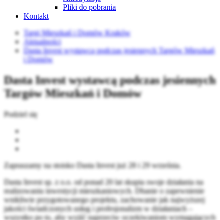
Pliki do pobrania
Kontakt
Targi Mieszkań i Domów Kraków
Aktualności
Dasta Invest wystawcą podczas jesiennych Targów Mieszkań
i Domów
Dasta Invest wystawcą podczas jesiennych
Targów Mieszkań i Domów
Podziel się
Zapraszamy na stoisko Dasta Invest już 28 i 29 września.
Dasta Invest sp. z o.o. od ponad 20 lat skupia swoje działania na
realizowaniu inwestycji mieszkaniowych. Dbanie o zapewnienie
wnikliwie przygotowanego projektu, zachowanie jak najwyższej
jakości świadczonych usług i profesjonalizm w działaniach –
wszystko po to, aby wyjść naprzeciw oczekiwaniom wymagających