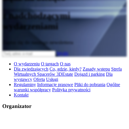
z nadchodzącymi
wydarzeniami
Zapisz się do naszego newslettera
Wyślij
O wydarzeniu
O targach
O nas
Dla zwiedzających
Co, gdzie, kiedy?
Zasady wstępu
Strefa
Wirtualnych Spacerów 3DEstate
Dojazd i parking
Dla
wystawcy
Oferta
Usługi
Regulaminy
Informacje prasowe
Pliki do pobrania
Ogólne
warunki współpracy
Polityka prywatności
Kontakt
Organizator