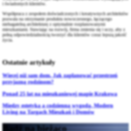
i świadomych klientów.
Współpraca z zespołem doświadczonych i kreatywnych architektów
pozwala na otrzymanie produktu nowoczesnego, łączącego
niebagatelną architekturę z optymalnie rozplanowanymi
mieszkaniami. Stawiając na rozwój, firma zmienia się i uczy, aby z
pełną odpowiedzialnością tworzyć dla klientów coraz lepszą jakość
życia.
Ostatnie artykuły
Więcej niż sam dom. Jak zaplanować przestrzeń
przyjazną rodzinom?
Ponad 25 lat na mieszkaniowej mapie Krakowa
Między estetyką a codzienną wygodą. Modern
Living na Targach Mieszkań i Domów
Bądź na bieżąco