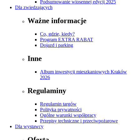
Podsumowanie wiosennej edycji 2025
Dla zwiedzających
Ważne informacje
Co, gdzie, kiedy?
Program EXTRA RABAT
Dojazd i parking
Inne
Album inwestycji mieszkaniowych Kraków
2026
Regulaminy
Regulamin targów
Polityka prywatności
Ogólne warunki współpracy
Przepisy techniczne i przeciwpożarowe
Dla wystawcy
Oferta