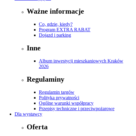
Ważne informacje
Co, gdzie, kiedy?
Program EXTRA RABAT
Dojazd i parking
Inne
Album inwestycji mieszkaniowych Kraków
2026
Regulaminy
Regulamin targów
Polityka prywatności
Ogólne warunki współpracy
Przepisy techniczne i przeciwpożarowe
Dla wystawcy
Oferta