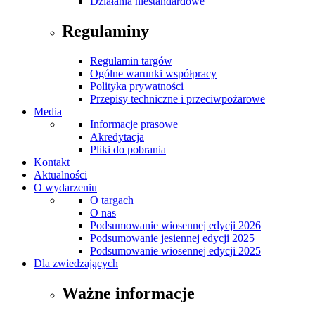
Działania niestandardowe
Regulaminy
Regulamin targów
Ogólne warunki współpracy
Polityka prywatności
Przepisy techniczne i przeciwpożarowe
Media
Informacje prasowe
Akredytacja
Pliki do pobrania
Kontakt
Aktualności
O wydarzeniu
O targach
O nas
Podsumowanie wiosennej edycji 2026
Podsumowanie jesiennej edycji 2025
Podsumowanie wiosennej edycji 2025
Dla zwiedzających
Ważne informacje