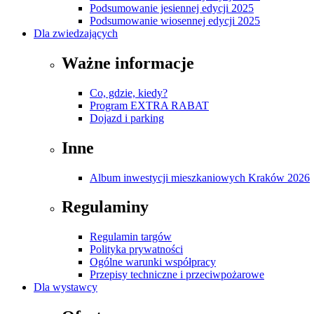
Podsumowanie jesiennej edycji 2025
Podsumowanie wiosennej edycji 2025
Dla zwiedzających
Ważne informacje
Co, gdzie, kiedy?
Program EXTRA RABAT
Dojazd i parking
Inne
Album inwestycji mieszkaniowych Kraków 2026
Regulaminy
Regulamin targów
Polityka prywatności
Ogólne warunki współpracy
Przepisy techniczne i przeciwpożarowe
Dla wystawcy