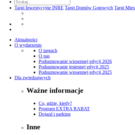
Targi Inwestycyjne INRE
Targi Domów Gotowych
Targi Mie
Aktualności
O wydarzeniu
O targach
O nas
Podsumowanie wiosennej edycji 2026
Podsumowanie jesiennej edycji 2025
Podsumowanie wiosennej edycji 2025
Dla zwiedzających
Ważne informacje
Co, gdzie, kiedy?
Program EXTRA RABAT
Dojazd i parking
Inne