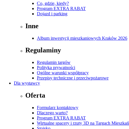
Co, gdzie, kiedy?
Program EXTRA RABAT
Dojazd i parking
Inne
Album inwestycji mieszkaniowych Kraków 2026
Regulaminy
Regulamin targów
Polityka prywatności
Ogólne warunki współpracy
Przepisy techniczne i przeciwpożarowe
Dla wystawcy
Oferta
Formularz kontaktowy
Dlaczego warto?
Program EXTRA RABAT
Wirtualne spacery i rzuty 3D na Targach Mieszk
Stoisko