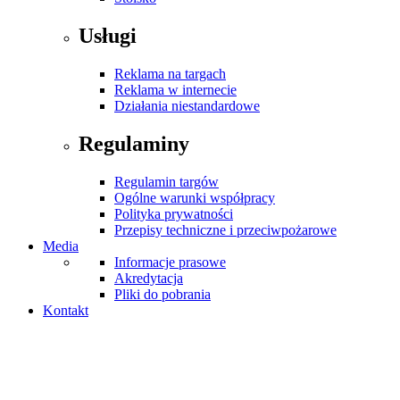
Usługi
Reklama na targach
Reklama w internecie
Działania niestandardowe
Regulaminy
Regulamin targów
Ogólne warunki współpracy
Polityka prywatności
Przepisy techniczne i przeciwpożarowe
Media
Informacje prasowe
Akredytacja
Pliki do pobrania
Kontakt