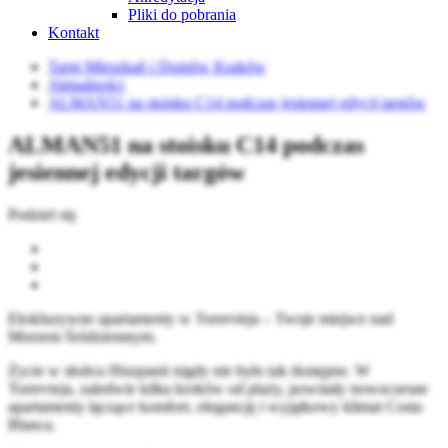
Pliki do pobrania
Kontakt
Targi Mieszkań i Domów Kraków
Aktualności
ALMAN51 na stoisku C14 podczas jesiennej edycji targów
ALMAN51 na stoisku C14 podczas
jesiennej edycji targów
Podziel się
Ekskluzywne apartamenty w Torrevieja – Twoje miejsce nad
Morzem Śródziemnym.
Życie w słońcu Hiszpanii nigdy nie było tak dostępne. W
Torrevieja, zaledwie kilka kroków od plaży, powstały nowoczesne
apartamenty łączące komfort, elegancję i wyjątkowy klimat Costa
Blanca.