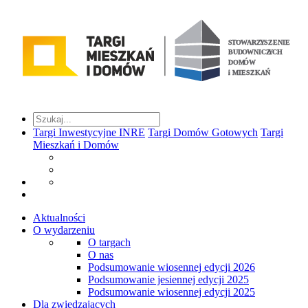
Targi Inwestycyjne INRE
Targi Domów Gotowych
Targi
Mieszkań i Domów
Aktualności
O wydarzeniu
O targach
O nas
Podsumowanie wiosennej edycji 2026
Podsumowanie jesiennej edycji 2025
Podsumowanie wiosennej edycji 2025
Dla zwiedzających