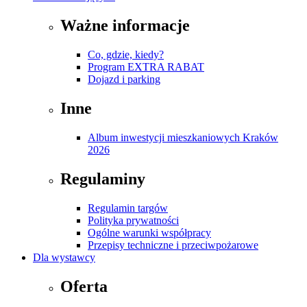
Ważne informacje
Co, gdzie, kiedy?
Program EXTRA RABAT
Dojazd i parking
Inne
Album inwestycji mieszkaniowych Kraków
2026
Regulaminy
Regulamin targów
Polityka prywatności
Ogólne warunki współpracy
Przepisy techniczne i przeciwpożarowe
Dla wystawcy
Oferta