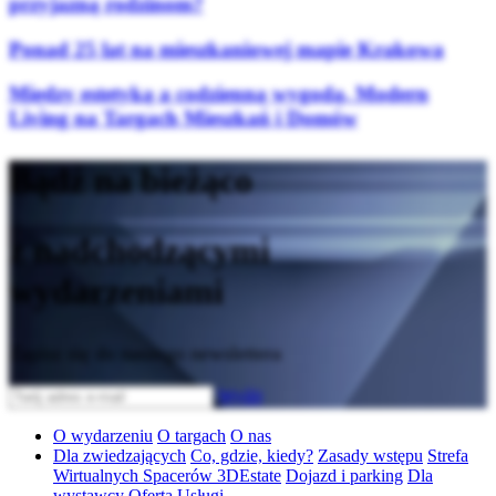
przyjazną rodzinom?
Ponad 25 lat na mieszkaniowej mapie Krakowa
Między estetyką a codzienną wygodą. Modern
Living na Targach Mieszkań i Domów
Bądź na bieżąco
z nadchodzącymi
wydarzeniami
Zapisz się do naszego newslettera
Wyślij
O wydarzeniu
O targach
O nas
Dla zwiedzających
Co, gdzie, kiedy?
Zasady wstępu
Strefa
Wirtualnych Spacerów 3DEstate
Dojazd i parking
Dla
wystawcy
Oferta
Usługi