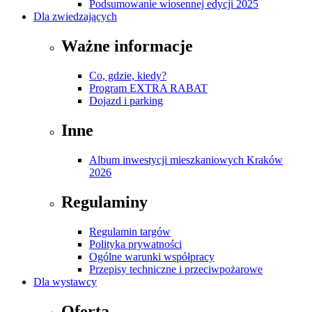
Podsumowanie wiosennej edycji 2025
Dla zwiedzających
Ważne informacje
Co, gdzie, kiedy?
Program EXTRA RABAT
Dojazd i parking
Inne
Album inwestycji mieszkaniowych Kraków
2026
Regulaminy
Regulamin targów
Polityka prywatności
Ogólne warunki współpracy
Przepisy techniczne i przeciwpożarowe
Dla wystawcy
Oferta