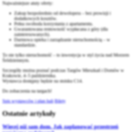
Najważniejsze atuty oferty:
Zakup bezpośrednio od dewelopera – bez prowizji i
dodatkowych kosztów.
Pełna swoboda korzystania z apartamentu.
Gwarantowana rentowność wypłacana z góry (dla
zainteresowanych).
Darmowa opieka i zarządzanie nieruchomością – w
standardzie.
To nie tylko nieruchomość – to inwestycja w styl życia nad Morzem
Śródziemnym.
Szczegóły można poznać podczas Targów Mieszkań i Domów w
Krakowie, 4–5 października.
Wystawca dostępny będzie na stoisku C14.
Do zobaczenia na targach!
Spis wystawców i plan hali
Bilety
Ostatnie artykuły
Więcej niż sam dom. Jak zaplanować przestrzeń