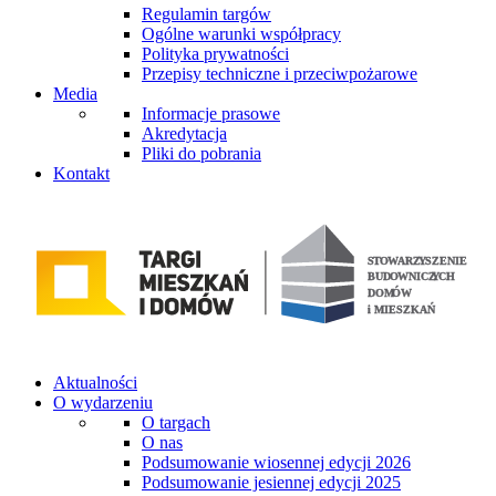
Regulamin targów
Ogólne warunki współpracy
Polityka prywatności
Przepisy techniczne i przeciwpożarowe
Media
Informacje prasowe
Akredytacja
Pliki do pobrania
Kontakt
Aktualności
O wydarzeniu
O targach
O nas
Podsumowanie wiosennej edycji 2026
Podsumowanie jesiennej edycji 2025