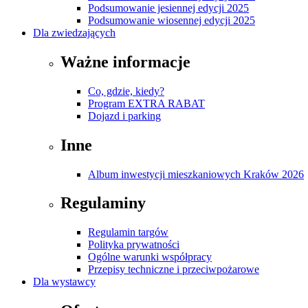
Podsumowanie jesiennej edycji 2025
Podsumowanie wiosennej edycji 2025
Dla zwiedzających
Ważne informacje
Co, gdzie, kiedy?
Program EXTRA RABAT
Dojazd i parking
Inne
Album inwestycji mieszkaniowych Kraków 2026
Regulaminy
Regulamin targów
Polityka prywatności
Ogólne warunki współpracy
Przepisy techniczne i przeciwpożarowe
Dla wystawcy