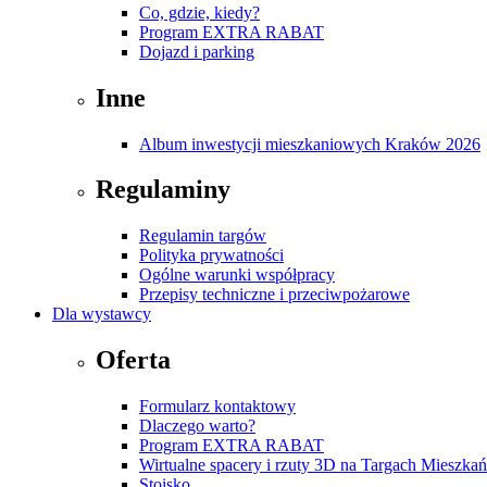
Co, gdzie, kiedy?
Program EXTRA RABAT
Dojazd i parking
Inne
Album inwestycji mieszkaniowych Kraków 2026
Regulaminy
Regulamin targów
Polityka prywatności
Ogólne warunki współpracy
Przepisy techniczne i przeciwpożarowe
Dla wystawcy
Oferta
Formularz kontaktowy
Dlaczego warto?
Program EXTRA RABAT
Wirtualne spacery i rzuty 3D na Targach Mieszk
Stoisko