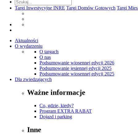
Targi Inwestycyjne INRE
Targi Domów Gotowych
Targi Mie
Aktualności
O wydarzeniu
O targach
O nas
Podsumowanie wiosennej edycji 2026
Podsumowanie jesiennej edycji 2025
Podsumowanie wiosennej edycji 2025
Dla zwiedzających
Ważne informacje
Co, gdzie, kiedy?
Program EXTRA RABAT
Dojazd i parking
Inne