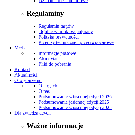
Działania niestandardowe
Regulaminy
Regulamin targów
Ogólne warunki współpracy
Polityka prywatności
Przepisy techniczne i przeciwpożarowe
Media
Informacje prasowe
Akredytacja
Pliki do pobrania
Kontakt
Aktualności
O wydarzeniu
O targach
O nas
Podsumowanie wiosennej edycji 2026
Podsumowanie jesiennej edycji 2025
Podsumowanie wiosennej edycji 2025
Dla zwiedzających
Ważne informacje