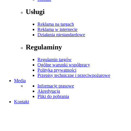
Usługi
Reklama na targach
Reklama w internecie
Działania niestandardowe
Regulaminy
Regulamin targów
Ogólne warunki współpracy
Polityka prywatności
Przepisy techniczne i przeciwpożarowe
Media
Informacje prasowe
Akredytacja
Pliki do pobrania
Kontakt